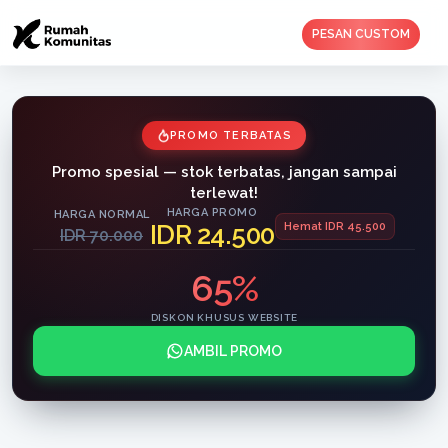
PESAN CUSTOM
PROMO TERBATAS
Promo spesial — stok terbatas, jangan sampai
terlewat!
HARGA PROMO
HARGA NORMAL
IDR 24.500
Hemat IDR 45.500
IDR 70.000
65%
DISKON KHUSUS WEBSITE
AMBIL PROMO