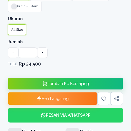
Putih - Hitam
Ukuran
All Size
Jumlah
-
+
Rp 24.500
Total
Tambah Ke Keranjang
Beli Langsung
PESAN VIA WHATSAPP