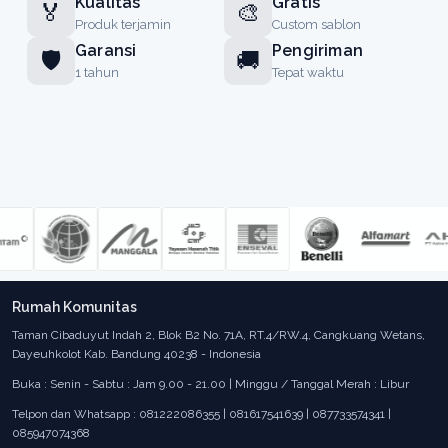
Kualitas
Gratis
🏅
🎨
Produk terjamin
Custom sablon
Garansi
Pengiriman
🛡️
🚚
1 tahun
Tepat waktu
Rumah Komunitas
Taman Cibaduyut Indah 2, Blok B2 No. 71A, RT.4/RW.4, Cangkuang Wetans,
Dayeuhkolot Kab. Bandung 40238 - Indonesia
Buka : Senin - Sabtu : Jam 9.00 - 21.00 | Minggu / Tanggal Merah : Libur
Telpon dan Whatsapp : 081222086355 | 081617541639 | 087733574341 |
085947074368