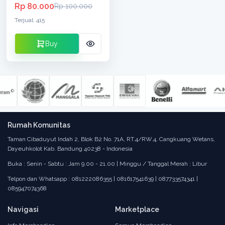
Rp 80.000
Rp 100.000
Terjual: 415
Buy
Rumah Komunitas
Taman Cibaduyut Indah 2, Blok B2 No. 71A, RT.4/RW.4, Cangkuang Wetans,
Dayeuhkolot Kab. Bandung 40238 - Indonesia
Buka : Senin - Sabtu : Jam 9.00 - 21.00 | Minggu / Tanggal Merah : Libur
Telpon dan Whatsapp : 081222086355 | 081617541639 | 087733574341 |
085947074368
Navigasi
Marketplace