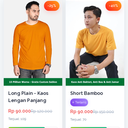
-25%
-40%
Long Plain - Kaos
Short Bamboo
Lengan Panjang
⭐ Terlaris
Rp 90.000
Rp 120.000
Rp 90.000
Rp 150.000
Terjual: 109
Terjual: 70