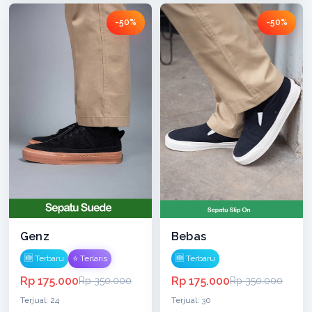
-50%
-50%
Genz
Bebas
🆕 Terbaru
⭐ Terlaris
🆕 Terbaru
Rp 175.000
Rp 175.000
Rp 350.000
Rp 350.000
Terjual: 24
Terjual: 30