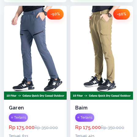
-50%
-50%
Garen
Baim
⭐ Terlaris
⭐ Terlaris
Rp 175.000
Rp 175.000
Rp 350.000
Rp 350.000
Terjual: 633
Terjual: 425