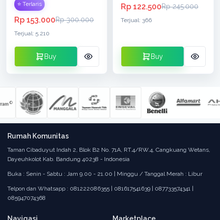
⭐ Terlaris
Rp 122.500
Rp 245.000
Rp 153.000
Rp 300.000
Terjual: 366
Terjual: 5.210
Buy
Buy
Rumah Komunitas
Taman Cibaduyut Indah 2, Blok B2 No. 71A, RT.4/RW.4, Cangkuang Wetans,
Dayeuhkolot Kab. Bandung 40238 - Indonesia
Buka : Senin - Sabtu : Jam 9.00 - 21.00 | Minggu / Tanggal Merah : Libur
Telpon dan Whatsapp : 081222086355 | 081617541639 | 087733574341 |
085947074368
Navigasi
Marketplace