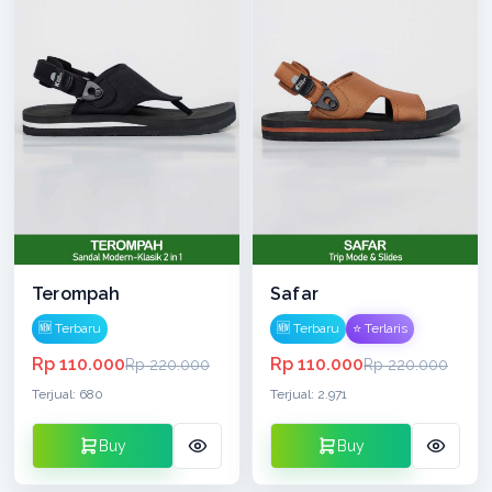
Terompah
Safar
🆕 Terbaru
🆕 Terbaru
⭐ Terlaris
Rp 110.000
Rp 110.000
Rp 220.000
Rp 220.000
Terjual: 680
Terjual: 2.971
Buy
Buy