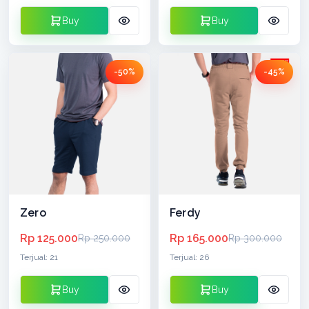
Buy
Buy
-50%
-45%
Zero
Ferdy
Rp 125.000
Rp 165.000
Rp 250.000
Rp 300.000
Terjual: 21
Terjual: 26
Buy
Buy