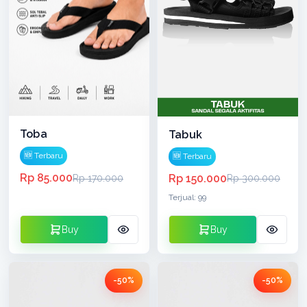
Toba
Tabuk
🆕 Terbaru
🆕 Terbaru
Rp 85.000
Rp 150.000
Rp 170.000
Rp 300.000
Terjual: 99
Buy
Buy
-50%
-50%