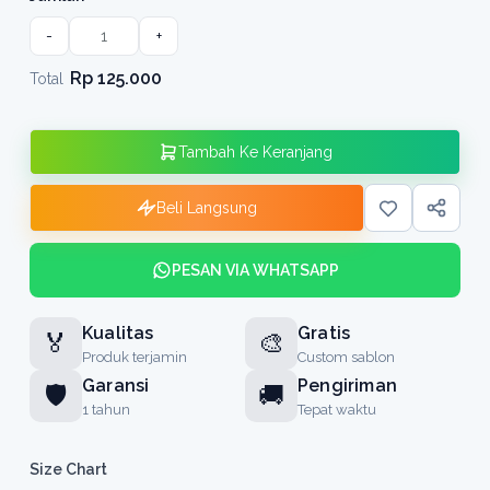
-
+
Rp 125.000
Total
Tambah Ke Keranjang
Beli Langsung
PESAN VIA WHATSAPP
Kualitas
Gratis
🏅
🎨
Produk terjamin
Custom sablon
Garansi
Pengiriman
🛡️
🚚
1 tahun
Tepat waktu
Size Chart