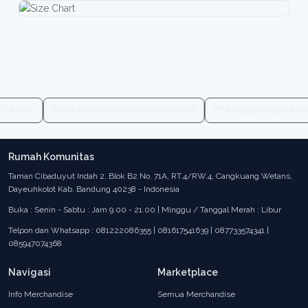
T. Antam
Badan Pertanahan Nasional (ATR/BPN)
PT. Manggala Usaha Man
Rumah Komunitas
Taman Cibaduyut Indah 2, Blok B2 No. 71A, RT.4/RW.4, Cangkuang Wetans,
Dayeuhkolot Kab. Bandung 40238 - Indonesia
Buka : Senin - Sabtu : Jam 9.00 - 21.00 | Minggu / Tanggal Merah : Libur
Telpon dan Whatsapp : 081222086355 | 081617541639 | 087733574341 |
085947074368
Navigasi
Marketplace
Info Merchandise
Semua Merchandise