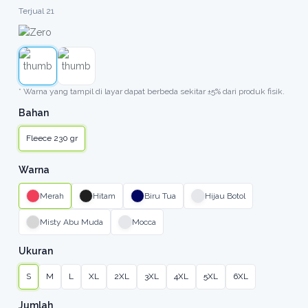
Terjual 21
* Warna yang tampil di layar dapat berbeda sekitar ±5% dari produk fisik.
Bahan
Fleece 230 gr
Warna
Merah
Hitam
Biru Tua
Hijau Botol
Misty Abu Muda
Mocca
Ukuran
S
M
L
XL
2XL
3XL
4XL
5XL
6XL
Jumlah