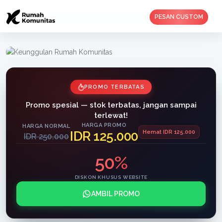
PESAN CUSTOM
PROMO TERBATAS
Promo spesial — stok terbatas, jangan sampai
terlewat!
HARGA PROMO
HARGA NORMAL
IDR 125.000
Hemat IDR 125.000
IDR 250.000
50%
DISKON KHUSUS WEBSITE
AMBIL PROMO