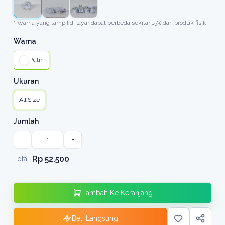
* Warna yang tampil di layar dapat berbeda sekitar ±5% dari produk fisik.
Warna
Putih
Ukuran
All Size
Jumlah
-
+
Rp 52.500
Total
Tambah Ke Keranjang
Beli Langsung