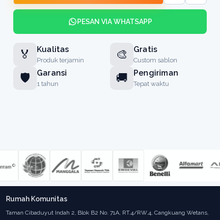
PESAN VIA WHATSAPP
Kualitas
Gratis
🏅
🎨
Produk terjamin
Custom sablon
Garansi
Pengiriman
🛡️
🚚
1 tahun
Tepat waktu
Rumah Komunitas
Taman Cibaduyut Indah 2, Blok B2 No. 71A, RT.4/RW.4, Cangkuang Wetans,