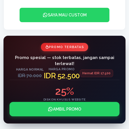
SAYA MAU CUSTOM
PROMO TERBATAS
Promo spesial — stok terbatas, jangan sampai
terlewat!
HARGA PROMO
HARGA NORMAL
IDR 52.500
Hemat IDR 17.500
IDR 70.000
25%
DISKON KHUSUS WEBSITE
AMBIL PROMO