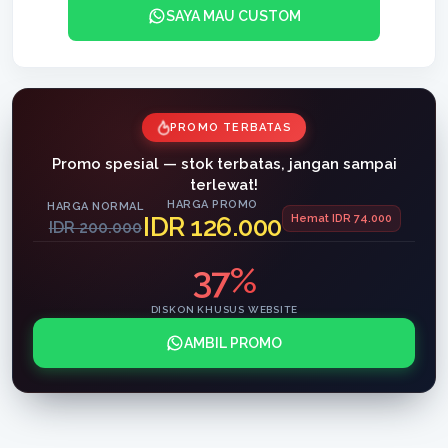
SAYA MAU CUSTOM
PROMO TERBATAS
Promo spesial — stok terbatas, jangan sampai
terlewat!
HARGA PROMO
HARGA NORMAL
IDR 126.000
Hemat IDR 74.000
IDR 200.000
37%
DISKON KHUSUS WEBSITE
AMBIL PROMO