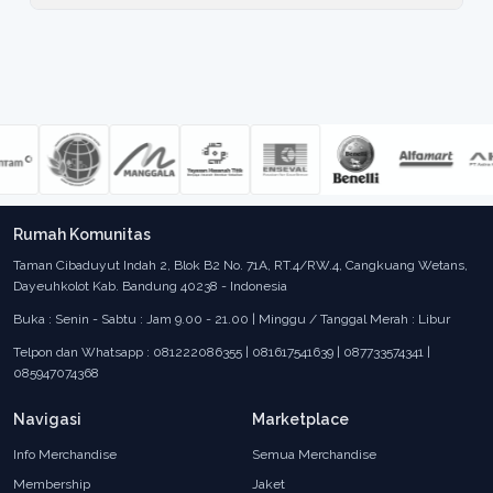
Rumah Komunitas
Taman Cibaduyut Indah 2, Blok B2 No. 71A, RT.4/RW.4, Cangkuang Wetans,
Dayeuhkolot Kab. Bandung 40238 - Indonesia
Buka : Senin - Sabtu : Jam 9.00 - 21.00 | Minggu / Tanggal Merah : Libur
Telpon dan Whatsapp : 081222086355 | 081617541639 | 087733574341 |
085947074368
Navigasi
Marketplace
Info Merchandise
Semua Merchandise
Membership
Jaket