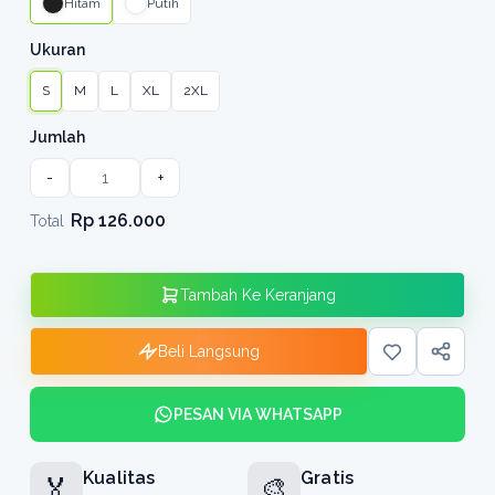
Hitam
Putih
Ukuran
S
M
L
XL
2XL
Jumlah
-
+
Rp 126.000
Total
Tambah Ke Keranjang
Beli Langsung
PESAN VIA WHATSAPP
Kualitas
Gratis
🏅
🎨