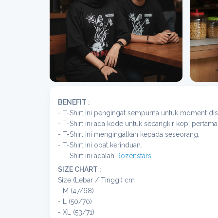
BENEFIT :
- T-Shirt ini pengingat sempurna untuk moment dis
- T-Shirt ini ada kode untuk secangkir kopi pertama
- T-Shirt ini mengingatkan kepada seseorang.
- T-Shirt ini obat kerinduan.
- T-Shirt ini adalah
Rozenstars.
SIZE CHART :
Size (Lebar / Tinggi) cm
- M (47/68)
- L (50/70)
- XL (53/71)