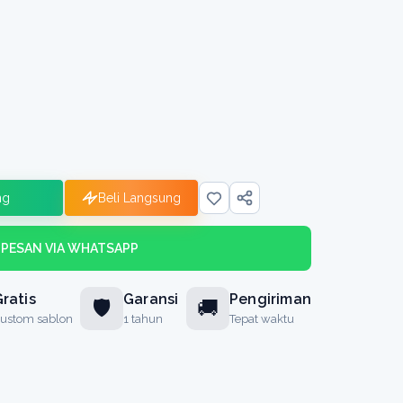
ng
Beli Langsung
PESAN VIA WHATSAPP
ratis
Garansi
Pengiriman
🛡️
🚚
ustom sablon
1 tahun
Tepat waktu