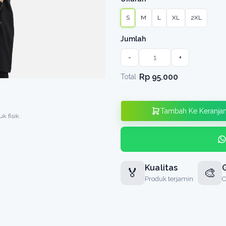
S
M
L
XL
2XL
Jumlah
-
+
Rp 95.000
Total
Tambah Ke Keranja
k fisik.
Kualitas
G
🏅
🎨
Produk terjamin
C