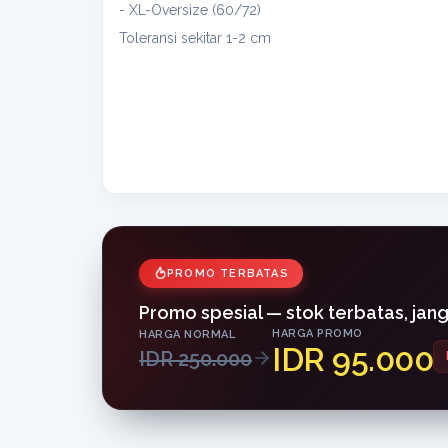
- XL-Oversize (60/72)
Toleransi sekitar 1-2 cm
PROMO TERBATAS
Promo spesial — stok terbatas, jan
HARGA PROMO
HARGA NORMAL
IDR 95.000
IDR 250.000