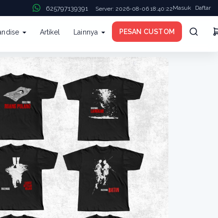
Masuk
Daftar
625797139391
Server: 2026-08-06 18:40:22
PESAN CUSTOM
andise
Artikel
Lainnya