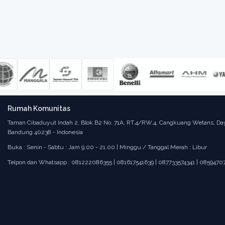
Rumah Komunitas
Taman Cibaduyut Indah 2, Blok B2 No. 71A, RT.4/RW.4, Cangkuang Wetans, Da
Bandung 40238 - Indonesia
Buka : Senin - Sabtu : Jam 9.00 - 21.00 | Minggu / Tanggal Merah : Libur
Telpon dan Whatsapp : 081222086355 | 081617541639 | 087733574341 | 0859470