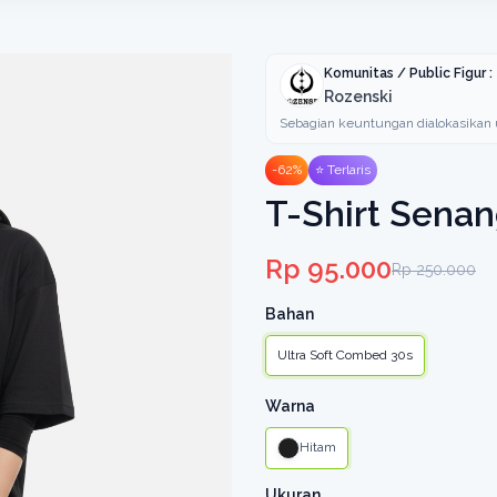
Komunitas / Public Figur :
Rozenski
Sebagian keuntungan dialokasik
-62%
⭐ Terlaris
T-Shirt Senan
Rp 95.000
Rp 250.000
Bahan
Ultra Soft Combed 30s
Warna
Hitam
Ukuran