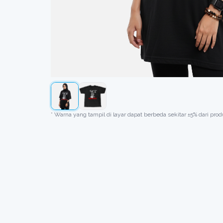
* Warna yang tampil di layar dapat berbeda sekitar ±5% dari produ