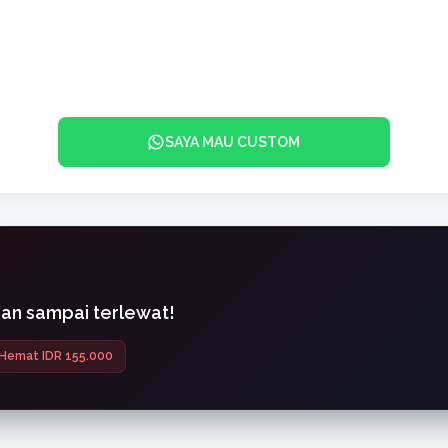
SAYA MAU CUSTOM
gan sampai terlewat!
Hemat IDR 155.000