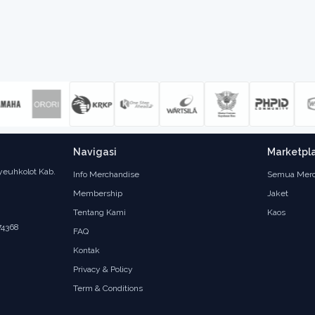
Navigasi
Marketpl
yeuhkolot Kab.
Info Merchandise
Semua Merc
Membership
Jaket
Tentang Kami
Kaos
74368
FAQ
Kontak
Privacy & Policy
Term & Conditions