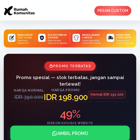
PESAN CUSTOM
PROMO TERBATAS
Promo spesial — stok terbatas, jangan sampai
terlewat!
HARGA PROMO
HARGA NORMAL
IDR 198.900
Hemat IDR 191.100
IDR 390.000
49%
DISKON KHUSUS WEBSITE
AMBIL PROMO