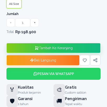
All Size
Jumlah
-
+
Rp 198.900
Total
Tambah Ke Keranjang
Beli Langsung
PESAN VIA WHATSAPP
Kualitas
Gratis
🏅
🎨
Produk terjamin
Custom sablon
Garansi
Pengiriman
🛡️
🚚
1 tahun
Tepat waktu