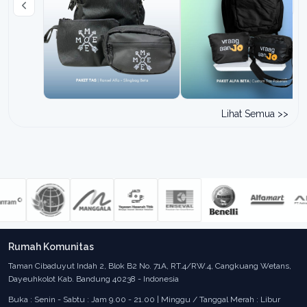
Lihat Semua >>
Order: - •
Order: - •
Rumah Komunitas
Taman Cibaduyut Indah 2, Blok B2 No. 71A, RT.4/RW.4, Cangkuang Wetans,
Dayeuhkolot Kab. Bandung 40238 - Indonesia
Buka : Senin - Sabtu : Jam 9.00 - 21.00 | Minggu / Tanggal Merah : Libur