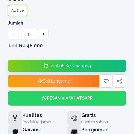
All Size
Jumlah
-
+
Rp 48.000
Total
Tambah Ke Keranjang
Beli Langsung
PESAN VIA WHATSAPP
Kualitas
Gratis
🏅
🎨
Produk terjamin
Custom sablon
Garansi
Pengiriman
🛡️
🚚