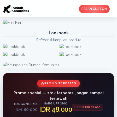
PESAN CUSTOM
Lookbook
Referensi tampilan produk
PROMO TERBATAS
Promo spesial — stok terbatas, jangan sampai
terlewat!
HARGA PROMO
HARGA NORMAL
IDR 48.000
Hemat IDR 32.000
IDR 80.000