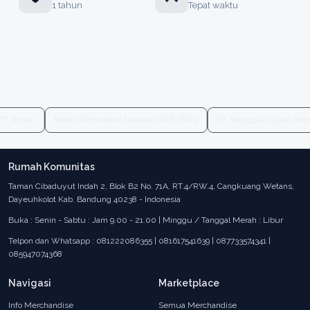
1 tahun
Tepat waktu
PT. Antam
Badan Pertanahan Nasional (ATR/BPN)
PT. Manggala Usaha Ma
Rumah Komunitas
Taman Cibaduyut Indah 2, Blok B2 No. 71A, RT.4/RW.4, Cangkuang Wetans,
Dayeuhkolot Kab. Bandung 40238 - Indonesia
Buka : Senin - Sabtu : Jam 9.00 - 21.00 | Minggu / Tanggal Merah : Libur
Telpon dan Whatsapp : 081222086355 | 081617541639 | 087733574341 |
085947074368
Navigasi
Marketplace
Info Merchandise
Semua Merchandise