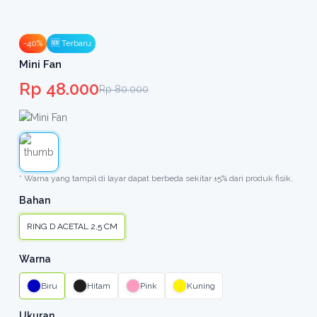
-40%
🆕 Terbaru
Mini Fan
Rp 48.000
Rp 80.000
* Warna yang tampil di layar dapat berbeda sekitar ±5% dari produk fisik.
Bahan
RING D ACETAL 2,5 CM
Warna
Biru
Hitam
Pink
Kuning
Ukuran