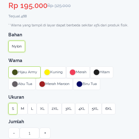
Rp 195.000
Rp 325.000
Terjual 468
* Warna yang tampil di layar dapat berbeda sekitar ±5% dari produk fisik.
Bahan
Nylon
Warna
Hijau Army
Kuning
Merah
Hitam
Abu Tua
Merah Maroon
Biru Tua
Ukuran
S
M
L
XL
2XL
3XL
4XL
5XL
6XL
Jumlah
-
+