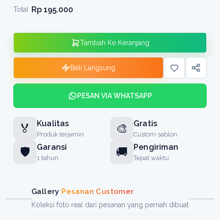
Rp 195.000
Total
Tambah Ke Keranjang
Beli Langsung
PESAN VIA WHATSAPP
Kualitas
Gratis
🏅
🎨
Produk terjamin
Custom sablon
Garansi
Pengiriman
🛡️
🚚
1 tahun
Tepat waktu
Gallery
Pesanan Customer
Koleksi foto real dari pesanan yang pernah dibuat