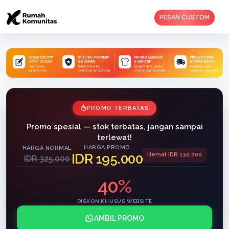
PESAN CUSTOM
PROMO TERBATAS
Promo spesial — stok terbatas, jangan sampai
terlewat!
HARGA PROMO
HARGA NORMAL
IDR 195.000
Hemat IDR 130.000
IDR 325.000
40%
DISKON KHUSUS WEBSITE
AMBIL PROMO