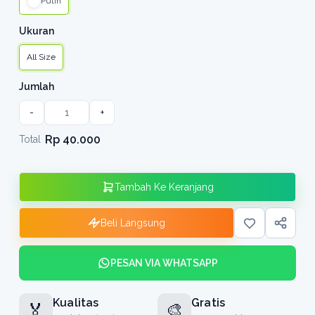
Putih
Ukuran
All Size
Jumlah
-
+
Rp 40.000
Total
Tambah Ke Keranjang
Beli Langsung
PESAN VIA WHATSAPP
Kualitas
Gratis
🏅
🎨