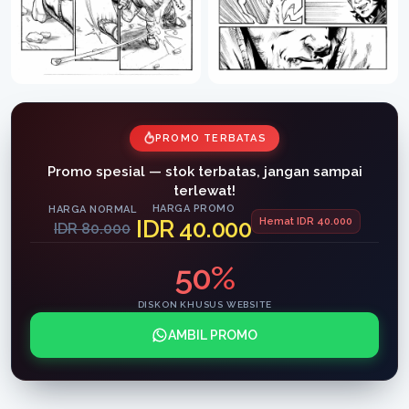
PROMO TERBATAS
Promo spesial — stok terbatas, jangan sampai
terlewat!
HARGA PROMO
HARGA NORMAL
IDR 40.000
Hemat IDR 40.000
IDR 80.000
50%
DISKON KHUSUS WEBSITE
AMBIL PROMO