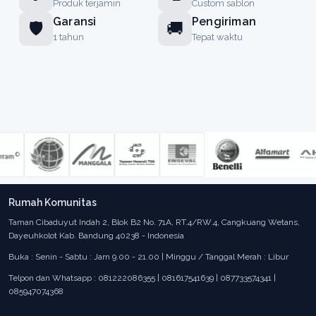
Produk terjamin
Custom sablon
Garansi
Pengiriman
🛡️
🚚
1 tahun
Tepat waktu
Rumah Komunitas
Taman Cibaduyut Indah 2, Blok B2 No. 71A, RT.4/RW.4, Cangkuang Wetans,
Dayeuhkolot Kab. Bandung 40238 - Indonesia
Buka : Senin - Sabtu : Jam 9.00 - 21.00 | Minggu / Tanggal Merah : Libur
Telpon dan Whatsapp : 081222086355 | 081617541639 | 087733574341 |
085947074368