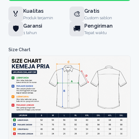
Kualitas
Gratis
🏅
🎨
Produk terjamin
Custom sablon
Garansi
Pengiriman
🛡️
🚚
1 tahun
Tepat waktu
Size Chart