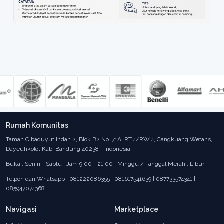
Rumah Komunitas
Taman Cibaduyut Indah 2, Blok B2 No. 71A, RT.4/RW.4, Cangkuang Wetans,
Dayeuhkolot Kab. Bandung 40238 - Indonesia
Buka : Senin - Sabtu : Jam 9.00 - 21.00 | Minggu / Tanggal Merah : Libur
Telpon dan Whatsapp : 081222086355 | 081617541639 | 087733574341 |
085947074368
Navigasi
Marketplace