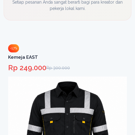
Setiap pesanan Anda sangat berarti bagi para kreator dan
pekerja lokal kami.
-17%
Kemeja EAST
Rp 249.000
Rp 300.000