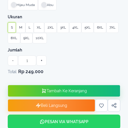
Hijau Muda
Abu
Ukuran
S
M
L
XL
2XL
3XL
4XL
5XL
6XL
7XL
8XL
9XL
10XL
Jumlah
-
+
Rp 249.000
Total
Tambah Ke Keranjang
Beli Langsung
PESAN VIA WHATSAPP