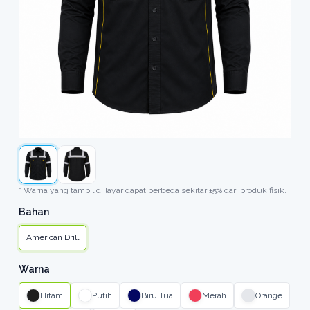
* Warna yang tampil di layar dapat berbeda sekitar ±5% dari produk fisik.
Bahan
American Drill
Warna
Hitam
Putih
Biru Tua
Merah
Orange