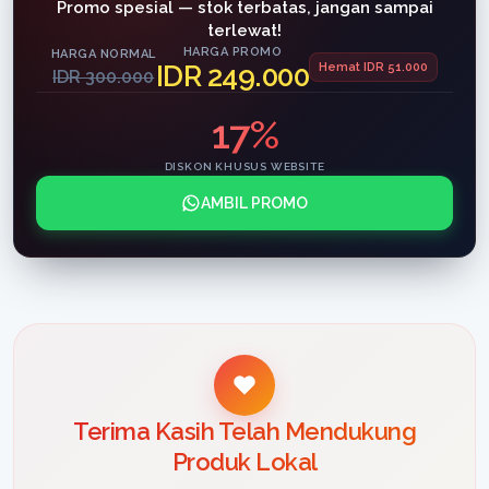
Promo spesial — stok terbatas, jangan sampai
terlewat!
HARGA PROMO
HARGA NORMAL
IDR 249.000
Hemat IDR 51.000
IDR 300.000
17%
DISKON KHUSUS WEBSITE
AMBIL PROMO
Terima Kasih Telah Mendukung
Produk Lokal