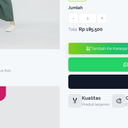
Jumlah
-
+
Rp 185.500
Total
Tambah Ke Keranja
k fisik.
Kualitas
G
🏅
🎨
Produk terjamin
C