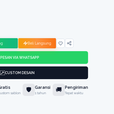
ng
Beli Langsung
PESAN VIA WHATSAPP
CUSTOM DESAIN
ratis
Garansi
Pengiriman
🛡️
🚚
ustom sablon
1 tahun
Tepat waktu