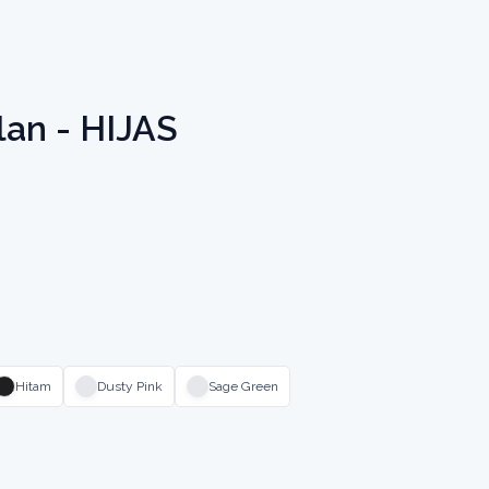
lan - HIJAS
Hitam
Dusty Pink
Sage Green