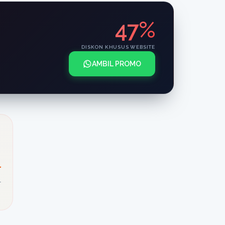
47%
DISKON KHUSUS WEBSITE
AMBIL PROMO
l
l