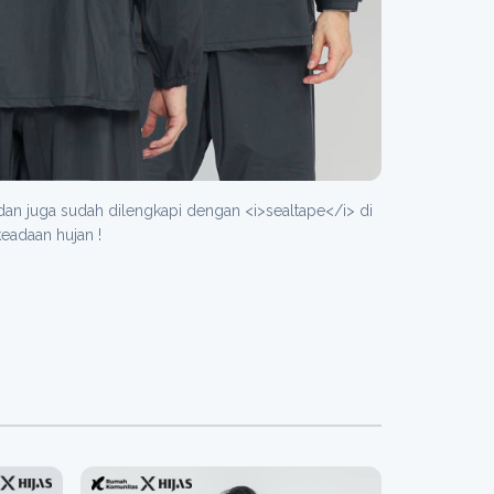
an juga sudah dilengkapi dengan <i>sealtape</i> di
eadaan hujan !