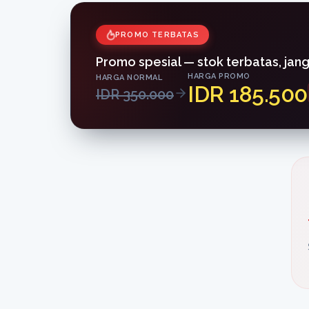
PROMO TERBATAS
Promo spesial — stok terbatas, jan
HARGA PROMO
HARGA NORMAL
IDR 185.500
IDR 350.000