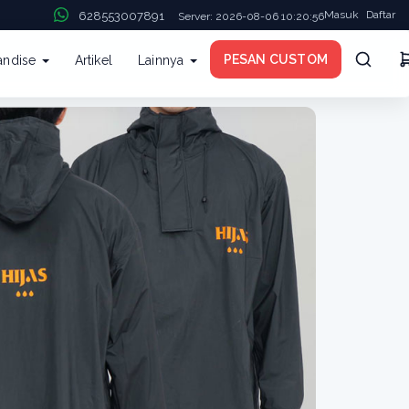
Masuk
Daftar
628553007891
Server: 2026-08-06 10:20:56
PESAN CUSTOM
andise
Artikel
Lainnya