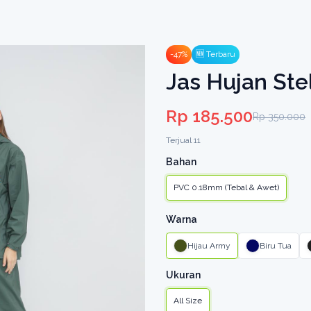
-47%
🆕 Terbaru
Jas Hujan Ste
Rp 185.500
Rp 350.000
Terjual 11
Bahan
PVC 0.18mm (Tebal & Awet)
Warna
Hijau Army
Biru Tua
Ukuran
All Size