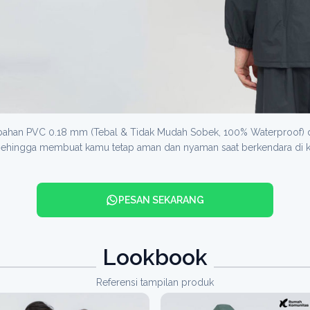
rbahan PVC 0.18 mm (Tebal & Tidak Mudah Sobek, 100% Waterproof) d
n sehingga membuat kamu tetap aman dan nyaman saat berkendara di k
PESAN SEKARANG
Lookbook
Referensi tampilan produk