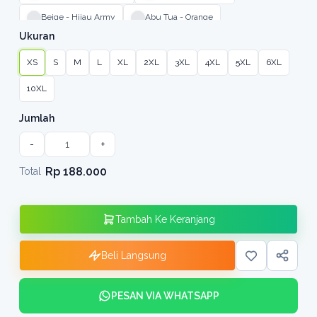
Beige - Hijau Army
Abu Tua - Orange
Ukuran
XS
S
M
L
XL
2XL
3XL
4XL
5XL
6XL
10XL
Jumlah
-
+
Rp 188.000
Total
Tambah Ke Keranjang
Beli Langsung
PESAN VIA WHATSAPP