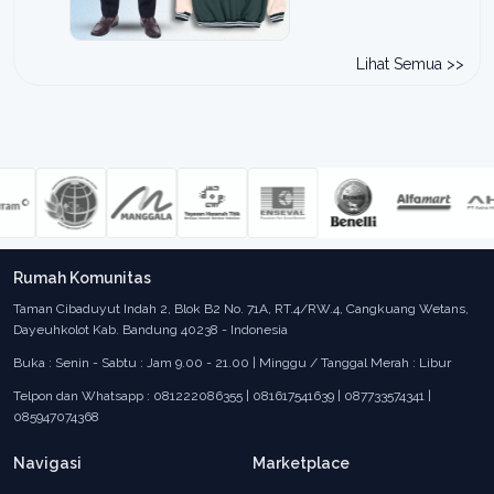
Lihat Semua >>
Order: 551650 • 2026-06-16
00:00:00
Rumah Komunitas
Taman Cibaduyut Indah 2, Blok B2 No. 71A, RT.4/RW.4, Cangkuang Wetans,
Dayeuhkolot Kab. Bandung 40238 - Indonesia
Buka : Senin - Sabtu : Jam 9.00 - 21.00 | Minggu / Tanggal Merah : Libur
Telpon dan Whatsapp : 081222086355 | 081617541639 | 087733574341 |
085947074368
Navigasi
Marketplace