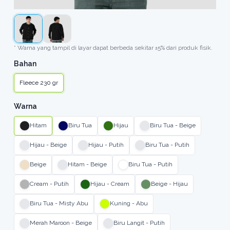
* Warna yang tampil di layar dapat berbeda sekitar ±5% dari produk fisik.
Bahan
Fleece 230 gr
Warna
Hitam
Biru Tua
Hijau
Biru Tua - Beige
Hijau - Beige
Hijau - Putih
Biru Tua - Putih
Beige
Hitam - Beige
Biru Tua - Putih
Cream - Putih
Hijau - Cream
Beige - Hijau
Biru Tua - Misty Abu
Kuning - Abu
Merah Maroon - Beige
Biru Langit - Putih