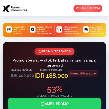
PESAN CUSTOM
PROMO TERBATAS
Promo spesial — stok terbatas, jangan sampai
terlewat!
HARGA PROMO
HARGA NORMAL
IDR 188.000
Hemat IDR 212.000
IDR 400.000
53%
DISKON KHUSUS WEBSITE
AMBIL PROMO