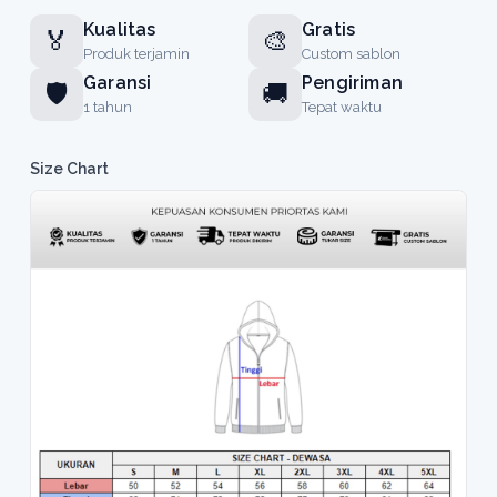
Kualitas
Gratis
🏅
🎨
Produk terjamin
Custom sablon
Garansi
Pengiriman
🛡️
🚚
1 tahun
Tepat waktu
Size Chart