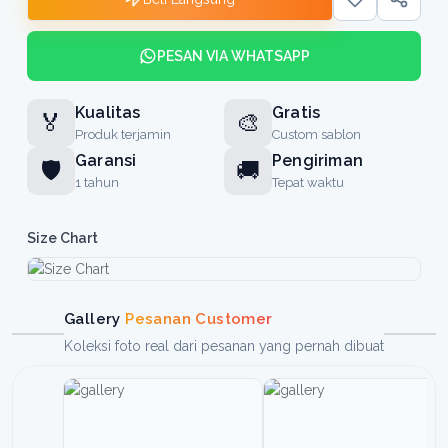
Cream - Tobacco - Hijau Army
Cream - Hijau Stabilo
Orange - Biru Tua
PESAN VIA WHATSAPP
Kualitas
Gratis
🏅
🎨
Produk terjamin
Custom sablon
Garansi
Pengiriman
🛡️
🚚
1 tahun
Tepat waktu
Size Chart
Gallery
Pesanan Customer
Koleksi foto real dari pesanan yang pernah dibuat