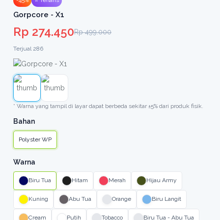
Gorpcore - X1
Rp 274.450
Rp 499.000
Terjual 286
* Warna yang tampil di layar dapat berbeda sekitar ±5% dari produk fisik.
Bahan
Polyster WP
Warna
Biru Tua
Hitam
Merah
Hijau Army
Kuning
Abu Tua
Orange
Biru Langit
Cream
Putih
Tobacco
Biru Tua - Abu Tua