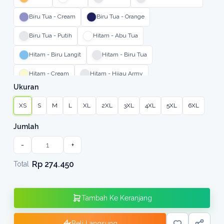
Biru Tua - Cream
Biru Tua - Orange
Biru Tua - Putih
Hitam - Abu Tua
Hitam - Biru Langit
Hitam - Biru Tua
Hitam - Cream
Hitam - Hijau Army
Ukuran
Hitam - Kuning
Hitam - Merah
Hitam - Orange
XS
S
M
L
XL
2XL
3XL
4XL
5XL
6XL
Biru Tua - Putih
Hitam - Tobacco
Jumlah
Biru Tua - Kuning - Putih
Cream - Tobacco
-
+
Merah - Putih - Biru Tua
Biru Tua - Putih
Rp 274.450
Total
Putih - Orange - Biru Tua
Cream - Orange - Biru Tua
Abu Tua - Orange - Biru Tua
Tambah Ke Keranjang
Abu Tua - Coklat - Hijau Army
Beli Langsung