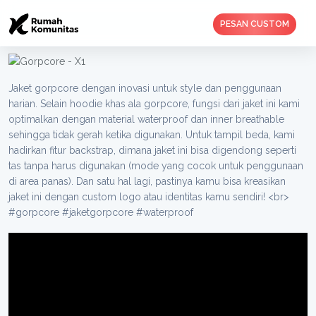
PESAN CUSTOM
Jaket gorpcore dengan inovasi untuk style dan penggunaan
harian. Selain hoodie khas ala gorpcore, fungsi dari jaket ini kami
optimalkan dengan material waterproof dan inner breathable
sehingga tidak gerah ketika digunakan. Untuk tampil beda, kami
hadirkan fitur backstrap, dimana jaket ini bisa digendong seperti
tas tanpa harus digunakan (mode yang cocok untuk penggunaan
di area panas). Dan satu hal lagi, pastinya kamu bisa kreasikan
jaket ini dengan custom logo atau identitas kamu sendiri! <br>
#gorpcore #jaketgorpcore #waterproof