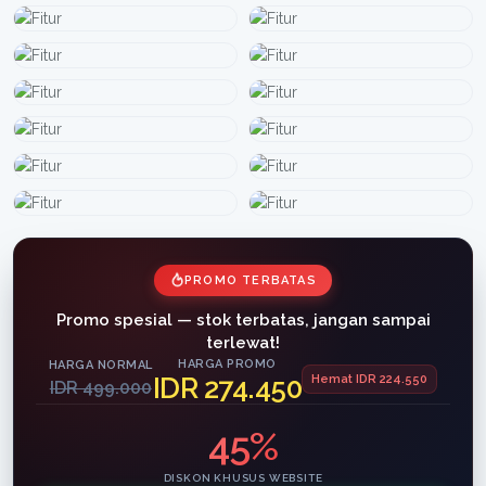
PROMO TERBATAS
Promo spesial — stok terbatas, jangan sampai
terlewat!
HARGA PROMO
HARGA NORMAL
IDR 274.450
Hemat IDR 224.550
IDR 499.000
45%
DISKON KHUSUS WEBSITE