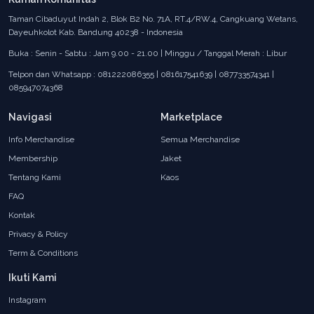
Taman Cibaduyut Indah 2, Blok B2 No. 71A, RT.4/RW.4, Cangkuang Wetans,
Dayeuhkolot Kab. Bandung 40238 - Indonesia
Buka : Senin - Sabtu : Jam 9.00 - 21.00 | Minggu / Tanggal Merah : Libur
Telpon dan Whatsapp : 081222086355 | 081617541639 | 087733574341 |
085947074368
Navigasi
Marketplace
Info Merchandise
Semua Merchandise
Membership
Jaket
Tentang Kami
Kaos
FAQ
Kontak
Privacy & Policy
Term & Conditions
Ikuti Kami
Instagram