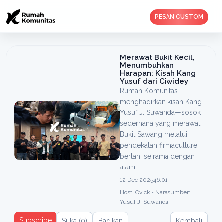
PESAN CUSTOM
Merawat Bukit Kecil,
Menumbuhkan
Harapan: Kisah Kang
Yusuf dari Ciwidey
Rumah Komunitas
menghadirkan kisah Kang
Yusuf J. Suwanda—sosok
sederhana yang merawat
Bukit Sawang melalui
pendekatan firmaculture,
bertani seirama dengan
alam
12 Dec 2025
46:01
Host: Ovick
•
Narasumber:
Yusuf J. Suwanda
Subscribe
Suka (
0
)
Bagikan
Kembali