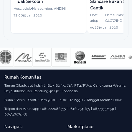
Tidak Sekolah
Skincare Bukan Sek
Cantik
Host: ovick
•
Narasumber: ANDINI
Host:
•
Narasumber: S
72:06
19 Jan 2026
ariep
GLOWING
55:28
15 Jan 2026
Rumah Komunitas
Taman Cibaduyut Indah 2, Blok B2 No. 71A, RT.4/RW.4, Cangkuang Wetans,
Dayeuhkolot Kab. Bandung 40238 - Indonesia
Buka : Senin - Sabtu : Jam 9.00 - 21.00 | Minggu / Tanggal Merah : Libur
Telpon dan Whatsapp : 081222086355 | 081617541639 | 087733574341 |
085947074368
Navigasi
Marketplace