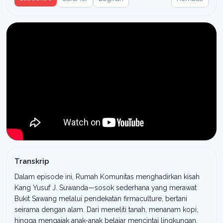
Transkrip
Dalam episode ini, Rumah Komunitas menghadirkan kisah
Kang Yusuf J. Suwanda—sosok sederhana yang merawat
Bukit Sawang melalui pendekatan firmaculture, bertani
seirama dengan alam. Dari meneliti tanah, menanam kopi,
hingga mengajak anak-anak belajar mencintai lingkungan,