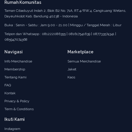
Rumah Komunitas
Taman Cibaduyut Indah 2, Blok B2 No. 71A, RT.4/RW.4, Cangkuang Wetans,
Dayeuhkolot Kab. Bandung 40238 - Indonesia
Buka : Senin - Sabtu : Jam 9.00 - 21.00 | Minggu / Tanggal Merah : Libur
Telpon dan Whatsapp : 081222086355 | 081617541639 | 087733574341 |
085947074368
Navigasi
Marketplace
Info Merchandise
Semua Merchandise
Membership
Jaket
Tentang Kami
Kaos
FAQ
Kontak
Privacy & Policy
Term & Conditions
Ikuti Kami
Instagram