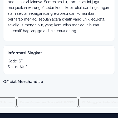
peduli sosial lainnya. Sementara itu, komunitas ini juga
menjadikan warung / kedai-kedai kopi lokal dan lingkungan
alam sekitar sebagai ruang ekspresi dan komunikasi.
berharap menjadi sebuah acara kreatif yang unik, edukatif,
sekaligus menghibur, yang kemudian menjadi hiburan
alternatif bagi anggota dan semua orang.
Informasi Singkat
Kode: SP
Status: Aktif
Official Merchandise
PT. Antam
Badan Pertanahan Nasional (ATR/BPN)
PT. Manggala Usaha Man