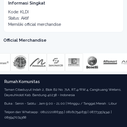
Informasi Singkat
Kode: KLDI
Status: Aktif
Memiliki official merchandise
Official Merchandise
Rumah Komunitas
Taman Cibaduyut Indah 2, Blok B2 No. 71A, RT.4/RW.4, Cangkuang Wetans,
Dayeuhkolot Kab. Bandung 40238 - Indonesia
Buka : Senin - Sabtu : Jam 9.00 - 21.00 | Minggu / Tanggal Merah : Libur
Telpon dan Whatsapp : 081222086355 | 081617541639 | 087733574341 |
085947074368