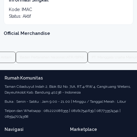
Informasi Singkat
Kode: IMAC
Status: Aktif
Official Merchandise
. Antam
Badan Pertanahan Nasional (ATR/BPN)
PT. Manggala Usaha Manu
Rumah Komunitas
Taman Cibaduyut Indah 2, Blok B2 No. 71A, RT.4/RW.4, Cangkuang Wetans,
Dayeuhkolot Kab. Bandung 40238 - Indonesia
Buka : Senin - Sabtu : Jam 9.00 - 21.00 | Minggu / Tanggal Merah : Libur
Telpon dan Whatsapp : 081222086355 | 081617541639 | 087733574341 |
085947074368
Navigasi
Marketplace