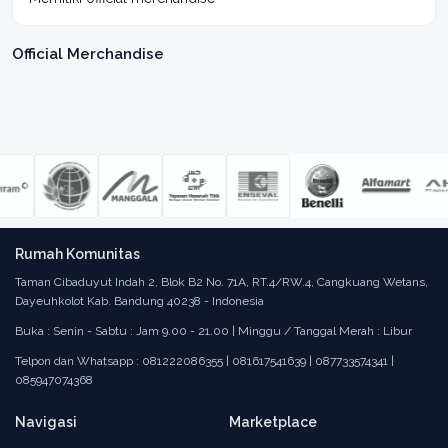
Official Merchandise
Rumah Komunitas
Taman Cibaduyut Indah 2, Blok B2 No. 71A, RT.4/RW.4, Cangkuang Wetans,
Dayeuhkolot Kab. Bandung 40238 - Indonesia
Buka : Senin - Sabtu : Jam 9.00 - 21.00 | Minggu / Tanggal Merah : Libur
Telpon dan Whatsapp : 081222086355 | 081617541639 | 087733574341 |
085947074368
Navigasi
Marketplace