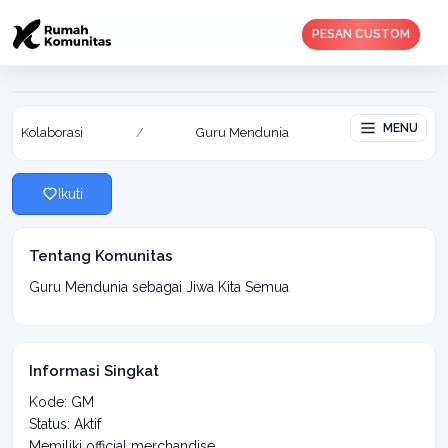
PESAN CUSTOM
Guru Mendunia
Aktif: 19 Dec 2022
MENU
Kolaborasi
/
Guru Mendunia
Ikuti
Tentang Komunitas
Guru Mendunia sebagai Jiwa Kita Semua
Informasi Singkat
Kode: GM
Status: Aktif
Memiliki official merchandise