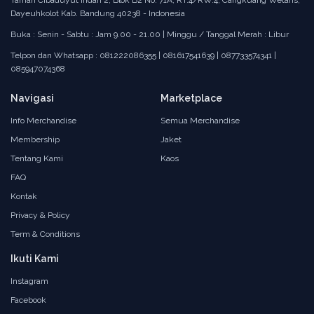
Taman Cibaduyut Indah 2, Blok B2 No. 71A, RT.4/RW.4, Cangkuang Wetans,
Dayeuhkolot Kab. Bandung 40238 - Indonesia
Buka : Senin - Sabtu : Jam 9.00 - 21.00 | Minggu / Tanggal Merah : Libur
Telpon dan Whatsapp : 081222086355 | 081617541639 | 087733574341 |
085947074368
Navigasi
Marketplace
Info Merchandise
Semua Merchandise
Membership
Jaket
Tentang Kami
Kaos
FAQ
Kontak
Privacy & Policy
Term & Conditions
Ikuti Kami
Instagram
Facebook