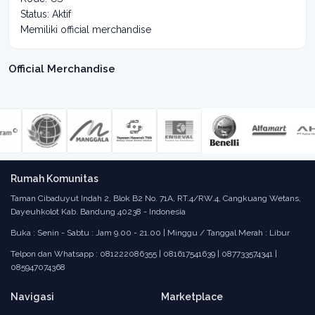
Status: Aktif
Memiliki official merchandise
Official Merchandise
Rumah Komunitas
Taman Cibaduyut Indah 2, Blok B2 No. 71A, RT.4/RW.4, Cangkuang Wetans,
Dayeuhkolot Kab. Bandung 40238 - Indonesia
Buka : Senin - Sabtu : Jam 9.00 - 21.00 | Minggu / Tanggal Merah : Libur
Telpon dan Whatsapp : 081222086355 | 081617541639 | 087733574341 |
085947074368
Navigasi
Marketplace