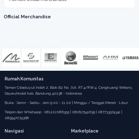
Official Merchandise
Rumah Komunitas
Taman Cibaduyut Indah 2, Blok B2 No. 71A, RT.4/RW.4, Cangkuang Wetans,
Dayeuhkolot Kab. Bandung 40238 - Indonesia
Buka : Senin - Sabtu : Jam 9.00 - 21.00 | Minggu / Tanggal Merah : Libur
Telpon dan Whatsapp : 081222086355 | 081617541639 | 087733574341 |
085947074368
Navigasi
Marketplace