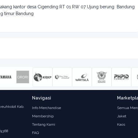
 belakang kantor desa Cigending RT 01 RW 07 Ujung berung Bandung
ng timur Bandung
Navigasi
Marketpl
yeuhkolot Kab.
Info Merchandise
Semua Merc
Membership
Jaket
Tentang Kami
Kaos
74368
FAQ