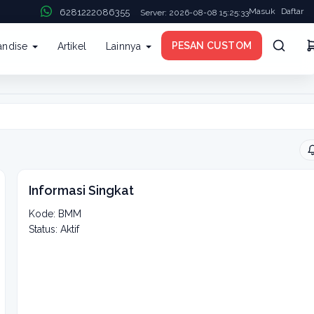
Masuk
Daftar
6281222086355
Server: 2026-08-08 15:25:33
PESAN CUSTOM
andise
Artikel
Lainnya
Ikuti
Informasi Singkat
Kode: BMM
Status: Aktif