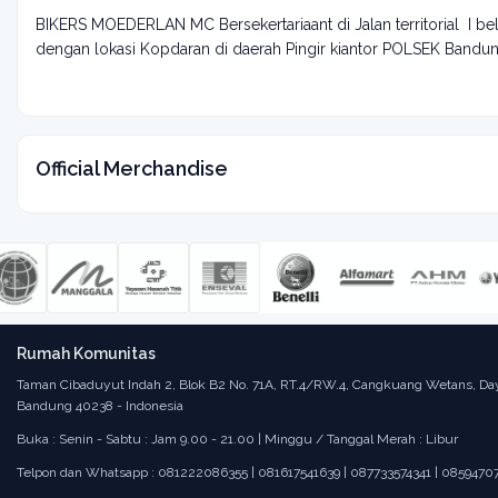
BIKERS MOEDERLAN MC Bersekertariaant di Jalan territorial I
dengan lokasi Kopdaran di daerah Pingir kiantor POLSEK Bandu
Official Merchandise
Rumah Komunitas
Taman Cibaduyut Indah 2, Blok B2 No. 71A, RT.4/RW.4, Cangkuang Wetans, Da
Bandung 40238 - Indonesia
Buka : Senin - Sabtu : Jam 9.00 - 21.00 | Minggu / Tanggal Merah : Libur
Telpon dan Whatsapp : 081222086355 | 081617541639 | 087733574341 | 0859470