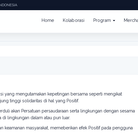
INDONESIA
Home
Kolaborasi
Program
Merch
YCLE
 yang mengutamakan kepetingan bersama seperti mengikat
g tinggi solidaritas di hal yang Positif.
erduli akan Persatuan persaudaraan serta lingkungan dengan sesama
i lingkungan dalam atau pun luar.
itasan keamanan masyarakat, memeberikan efek Positif pada pengguna