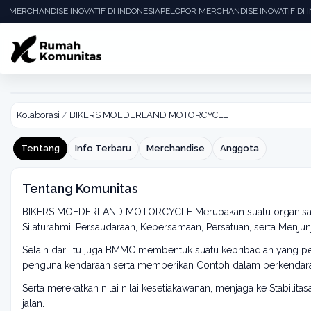
R MERCHANDISE INOVATIF DI INDONESIA
PELOPOR MERCHANDISE INOVATIF DI 
BIKERS MOEDERLAND MOTORC
Aktif: 17 Nov 2018
Kolaborasi
/
BIKERS MOEDERLAND MOTORCYCLE
Tentang
Info Terbaru
Merchandise
Anggota
Tentang Komunitas
BIKERS MOEDERLAND MOTORCYCLE Merupakan suatu organisasi
Silaturahmi, Persaudaraan, Kebersamaan, Persatuan, serta Menjunjun
Selain dari itu juga BMMC membentuk suatu kepribadian yang p
penguna kendaraan serta memberikan Contoh dalam berkendara d
Serta merekatkan nilai nilai kesetiakawanan, menjaga ke Stabil
jalan.