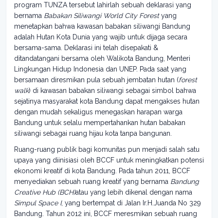
program TUNZA tersebut lahirlah sebuah deklarasi yang
bernama
Babakan Siliwangi World City Forest
yang
menetapkan bahwa kawasan babakan siliwangi Bandung
adalah Hutan Kota Dunia yang wajib untuk dijaga secara
bersama-sama. Deklarasi ini telah disepakati &
ditandatangani bersama oleh Walikota Bandung, Menteri
Lingkungan Hidup Indonesia dan UNEP. Pada saat yang
bersamaan diresmikan pula sebuah jembatan hutan (
forest
walk
) di kawasan babakan siliwangi sebagai simbol bahwa
sejatinya masyarakat kota Bandung dapat mengakses hutan
dengan mudah sekaligus menegaskan harapan warga
Bandung untuk selalu mempertahankan hutan babakan
siliwangi sebagai ruang hijau kota tanpa bangunan.
Ruang-ruang publik bagi komunitas pun menjadi salah satu
upaya yang diinisiasi oleh BCCF untuk meningkatkan potensi
ekonomi kreatif di kota Bandung. Pada tahun 2011, BCCF
menyediakan sebuah ruang kreatif yang bernama
Bandung
Creative Hub (BCH)
atau yang lebih dikenal dengan nama
Simpul Space I
, yang bertempat di Jalan Ir.H.Juanda No 329
Bandung. Tahun 2012 ini, BCCF meresmikan sebuah ruang