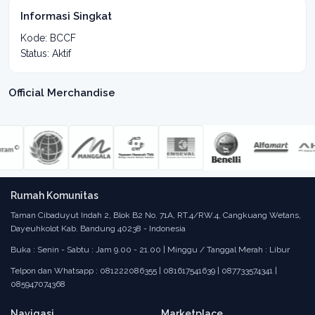
Informasi Singkat
Kode: BCCF
Status: Aktif
Official Merchandise
Rumah Komunitas
Taman Cibaduyut Indah 2, Blok B2 No. 71A, RT.4/RW.4, Cangkuang Wetans,
Dayeuhkolot Kab. Bandung 40238 - Indonesia
Buka : Senin - Sabtu : Jam 9.00 - 21.00 | Minggu / Tanggal Merah : Libur
Telpon dan Whatsapp : 081222086355 | 081617541639 | 087733574341 |
085947074368
Navigasi
Marketplace