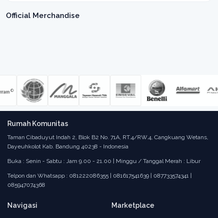
Official Merchandise
Rumah Komunitas
Taman Cibaduyut Indah 2, Blok B2 No. 71A, RT.4/RW.4, Cangkuang Wetans,
Dayeuhkolot Kab. Bandung 40238 - Indonesia
Buka : Senin - Sabtu : Jam 9.00 - 21.00 | Minggu / Tanggal Merah : Libur
Telpon dan Whatsapp : 081222086355 | 081617541639 | 087733574341 |
085947074368
Navigasi
Marketplace