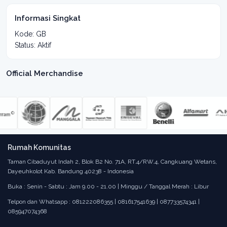
Informasi Singkat
Kode: GB
Status: Aktif
Official Merchandise
Rumah Komunitas
Taman Cibaduyut Indah 2, Blok B2 No. 71A, RT.4/RW.4, Cangkuang Wetans,
Dayeuhkolot Kab. Bandung 40238 - Indonesia
Buka : Senin - Sabtu : Jam 9.00 - 21.00 | Minggu / Tanggal Merah : Libur
Telpon dan Whatsapp : 081222086355 | 081617541639 | 087733574341 |
085947074368