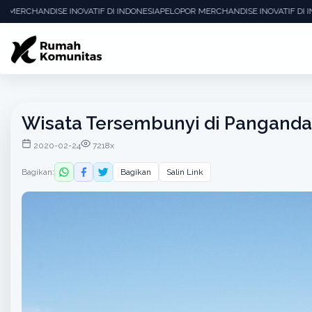
 MERCHANDISE INOVATIF DI INDONESIA
PELOPOR MERCHANDISE INOVATIF DI I
Wisata Tersembunyi di Pangandar
2020-02-24
7218x
Bagikan:
Bagikan
Salin Link