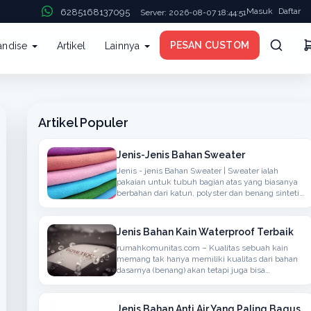
Masuk
Daftar
6285168137095
Server: 2026-08-07 18:44:51
PESAN CUSTOM
andise
Artikel
Lainnya
Artikel Populer
Jenis-Jenis Bahan Sweater
Jenis - jenis Bahan Sweater | Sweater ialah
pakaian untuk tubuh bagian atas yang biasanya
berbahan dari katun, polyster dan benang sintetis
atau berbahan wol yang biasanya rajutan,
memiliki lengan panjang, dapat ditambahkan
hoodie
Jenis Bahan Kain Waterproof Terbaik
rumahkomunitas.com – Kualitas sebuah kain
memang tak hanya memiliki kualitas dari bahan
dasarnya (benang) akan tetapi juga bisa
menyerap atau anti air, bisanya bahan seperti ini
bisa kita temukan dalam penggunaan kain untuk
berdasarkan Jaket, Mantel atau
Jenis Bahan Anti Air Yang Paling Bagus