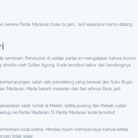
ri, karena Pantai Madasari buka 24 jam. Jadi kapanpun kamu datang
i
da sembrani. Penduduk di sekitar pantai ini mengatakan bahwa konon
g dimiliki oleh Sultan Agung. Kuda tersebut kabur dari kandangnya
 perkampungan, salah satu pendatang yang berasal dari Suku Bugis
Madasari. Mada berarti makanan dan Sari artinya Rasa, jadi
ksanakan salat Jumat di Mekah, ketika pulang dari Mekah sultan
uju ke Pantai Madasari. Di Pantai Madasari kuda tersebut
 memelihara kuda betina. Mereka masih mempercayai bahwa ketika
ngan tidak wajar.