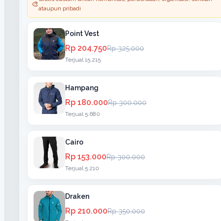
🎨
ataupun pribadi
Point Vest
Rp 204.750
Rp 325.000
Terjual 15.215
Hampang
Rp 180.000
Rp 300.000
Terjual 5.680
Cairo
Rp 153.000
Rp 300.000
Terjual 5.210
Draken
Rp 210.000
Rp 350.000