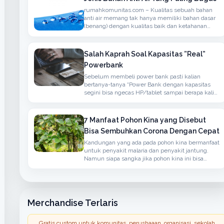
rumahkomunitas.com – Kualitas sebuah bahan
anti air memang tak hanya memiliki bahan dasar
(benang) dengan kualitas baik dan ketahanan
terhadap air namun juga memiliki sirkulasi udaha
yang baik
Salah Kaprah Soal Kapasitas ”Real”
Powerbank
Sebelum membeli power bank pasti kalian
bertanya-tanya “Power Bank dengan kapasitas
segini bisa ngecas HP/tablet sampai berapa kali
?” atau ”Kapasitas Power Bank-nya real ga ?”.
7 Manfaat Pohon Kina yang Disebut
Bisa Sembuhkan Corona Dengan Cepat
Kandungan yang ada pada pohon kina bermanfaat
untuk penyakit malaria dan penyakit jantung.
Namun siapa sangka jika pohon kina ini bisa
menangkal penyakit yang disebabkan oleh virus
corona.
Merchandise Terlaris
Gratis custom untuk komunitas, perushaaan, organisasi, sekolah