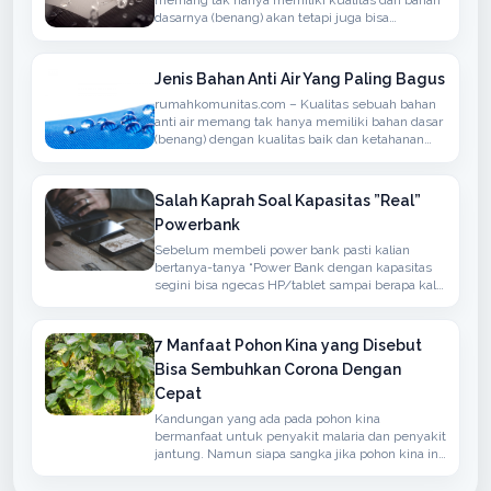
dasarnya (benang) akan tetapi juga bisa
menyerap atau anti air, bisanya bahan seperti ini
bisa kita temukan dalam penggunaan kain
untuk berdasarkan Jaket, Mantel atau
Jenis Bahan Anti Air Yang Paling Bagus
rumahkomunitas.com – Kualitas sebuah bahan
anti air memang tak hanya memiliki bahan dasar
(benang) dengan kualitas baik dan ketahanan
terhadap air namun juga memiliki sirkulasi
udaha yang baik
Salah Kaprah Soal Kapasitas ”Real”
Powerbank
Sebelum membeli power bank pasti kalian
bertanya-tanya “Power Bank dengan kapasitas
segini bisa ngecas HP/tablet sampai berapa kali
?” atau ”Kapasitas Power Bank-nya real ga ?”.
7 Manfaat Pohon Kina yang Disebut
Bisa Sembuhkan Corona Dengan
Cepat
Kandungan yang ada pada pohon kina
bermanfaat untuk penyakit malaria dan penyakit
jantung. Namun siapa sangka jika pohon kina ini
bisa menangkal penyakit yang disebabkan oleh
virus corona.