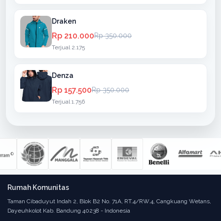
Draken
Rp 210.000
Rp 350.000
Terjual 2.175
Denza
Rp 157.500
Rp 350.000
Terjual 1.756
Rumah Komunitas
Taman Cibaduyut Indah 2, Blok B2 No. 71A, RT.4/RW.4, Cangkuang Wetans,
Dayeuhkolot Kab. Bandung 40238 - Indonesia