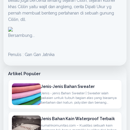
Beliau juga bercerita tentang sejarah Cililin, sejarah kuliner
khas Cililin yaitu wajit dan angleng, cerita Dipati Ukur yg
pernah membuat benteng pertahanan di sebuah gunung
Cililin, dll.
Bersambung...
Penulis : Gan Gan Jatnika
Artikel Populer
Jenis-Jenis Bahan Sweater
Jenis - jenis Bahan Sweater | Sweater ialah
pakaian untuk tubuh bagian atas yang biasanya
berbahan dari katun, polyster dan benang
sintetis atau berbahan wol yang biasanya
rajutan, memiliki lengan panjang, dapat
ditambahkan hoodie
Jenis Bahan Kain Waterproof Terbaik
rumahkomunitas.com – Kualitas sebuah kain
memang tak hanya memiliki kualitas dari bahan