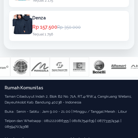
Terjual 2.175
Denza
Rp 157.500
Rp 350.000
Terjual 1.756
Rumah Komunitas
Taman Cibaduyut Indah 2, Blok B2 No. 71A, RT.4/RW.4, Cangkuang Wetans,
Dayeuhkolot Kab. Bandung 40238 - Indonesia
Buka : Senin - Sabtu : Jam 9.00 - 21.00 | Minggu / Tanggal Merah : Libur
Telpon dan Whatsapp : 081222086355 | 081617541639 | 087733574341 |
085947074368