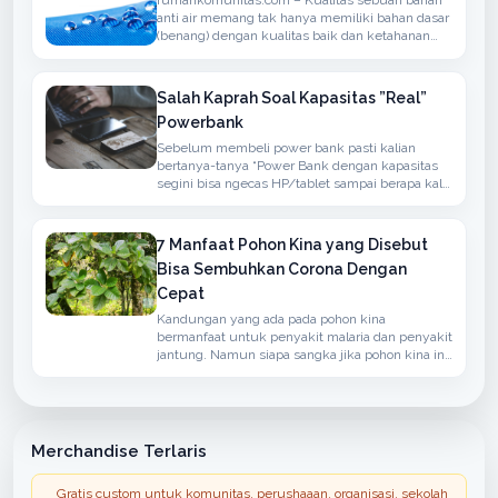
rumahkomunitas.com – Kualitas sebuah bahan
anti air memang tak hanya memiliki bahan dasar
(benang) dengan kualitas baik dan ketahanan
terhadap air namun juga memiliki sirkulasi
udaha yang baik
Salah Kaprah Soal Kapasitas ”Real”
Powerbank
Sebelum membeli power bank pasti kalian
bertanya-tanya “Power Bank dengan kapasitas
segini bisa ngecas HP/tablet sampai berapa kali
?” atau ”Kapasitas Power Bank-nya real ga ?”.
7 Manfaat Pohon Kina yang Disebut
Bisa Sembuhkan Corona Dengan
Cepat
Kandungan yang ada pada pohon kina
bermanfaat untuk penyakit malaria dan penyakit
jantung. Namun siapa sangka jika pohon kina ini
bisa menangkal penyakit yang disebabkan oleh
virus corona.
Merchandise Terlaris
Gratis custom untuk komunitas, perushaaan, organisasi, sekolah