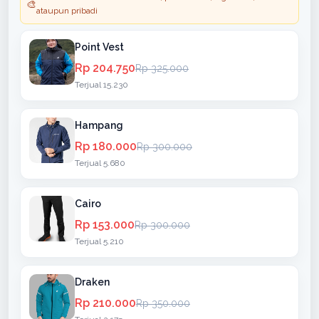
🎨
ataupun pribadi
Point Vest
Rp 204.750
Rp 325.000
Terjual 15.230
Hampang
Rp 180.000
Rp 300.000
Terjual 5.680
Cairo
Rp 153.000
Rp 300.000
Terjual 5.210
Draken
Rp 210.000
Rp 350.000