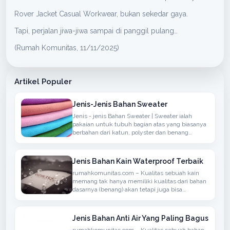
Rover Jacket Casual Workwear, bukan sekedar gaya.
Tapi, perjalan jiwa-jiwa sampai di panggil pulang…
(Rumah Komunitas, 11/11/2025)
Artikel Populer
Jenis-Jenis Bahan Sweater
Jenis - jenis Bahan Sweater | Sweater ialah
pakaian untuk tubuh bagian atas yang biasanya
berbahan dari katun, polyster dan benang
sintetis atau berbahan wol yang biasanya
rajutan, memiliki lengan panjang, dapat
ditambahkan hoodie
Jenis Bahan Kain Waterproof Terbaik
rumahkomunitas.com – Kualitas sebuah kain
memang tak hanya memiliki kualitas dari bahan
dasarnya (benang) akan tetapi juga bisa
menyerap atau anti air, bisanya bahan seperti ini
bisa kita temukan dalam penggunaan kain
untuk berdasarkan Jaket, Mantel atau
Jenis Bahan Anti Air Yang Paling Bagus