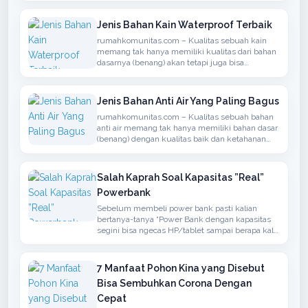
rajutan, memiliki lengan panjang, dapat
ditambahkan hoodie
Jenis Bahan Kain Waterproof Terbaik
rumahkomunitas.com – Kualitas sebuah kain
memang tak hanya memiliki kualitas dari bahan
dasarnya (benang) akan tetapi juga bisa
menyerap atau anti air, bisanya bahan seperti ini
bisa kita temukan dalam penggunaan kain
untuk berdasarkan Jaket, Mantel atau
Jenis Bahan Anti Air Yang Paling Bagus
rumahkomunitas.com – Kualitas sebuah bahan
anti air memang tak hanya memiliki bahan dasar
(benang) dengan kualitas baik dan ketahanan
terhadap air namun juga memiliki sirkulasi
udaha yang baik
Salah Kaprah Soal Kapasitas ”Real”
Powerbank
Sebelum membeli power bank pasti kalian
bertanya-tanya “Power Bank dengan kapasitas
segini bisa ngecas HP/tablet sampai berapa kali
?” atau ”Kapasitas Power Bank-nya real ga ?”.
7 Manfaat Pohon Kina yang Disebut
Bisa Sembuhkan Corona Dengan
Cepat