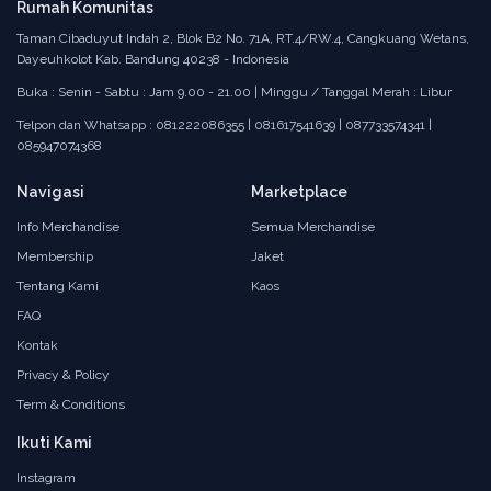
Rumah Komunitas
Taman Cibaduyut Indah 2, Blok B2 No. 71A, RT.4/RW.4, Cangkuang Wetans,
Dayeuhkolot Kab. Bandung 40238 - Indonesia
Buka : Senin - Sabtu : Jam 9.00 - 21.00 | Minggu / Tanggal Merah : Libur
Telpon dan Whatsapp : 081222086355 | 081617541639 | 087733574341 |
085947074368
Navigasi
Marketplace
Info Merchandise
Semua Merchandise
Membership
Jaket
Tentang Kami
Kaos
FAQ
Kontak
Privacy & Policy
Term & Conditions
Ikuti Kami
Instagram