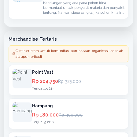
Kandungan yang ada pada pohon kina
bermanfaat untuk penyakit malaria dan penyakit
jantung. Namun siapa sangka jika pohon kina ini
bisa menangkal penyakit yang disebabkan oleh
virus corona.
Merchandise Terlaris
Gratis custom untuk komunitas, perushaaan, organisasi, sekolah
🎨
ataupun pribadi
Point Vest
Rp 204.750
Rp 325.000
Terjual 15.213
Hampang
Rp 180.000
Rp 300.000
Terjual 5.680