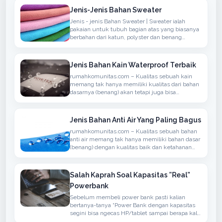
Jenis-Jenis Bahan Sweater
Jenis - jenis Bahan Sweater | Sweater ialah
pakaian untuk tubuh bagian atas yang biasanya
berbahan dari katun, polyster dan benang
sintetis atau berbahan wol yang biasanya
rajutan, memiliki lengan panjang, dapat
ditambahkan hoodie
Jenis Bahan Kain Waterproof Terbaik
rumahkomunitas.com – Kualitas sebuah kain
memang tak hanya memiliki kualitas dari bahan
dasarnya (benang) akan tetapi juga bisa
menyerap atau anti air, bisanya bahan seperti ini
bisa kita temukan dalam penggunaan kain
untuk berdasarkan Jaket, Mantel atau
Jenis Bahan Anti Air Yang Paling Bagus
rumahkomunitas.com – Kualitas sebuah bahan
anti air memang tak hanya memiliki bahan dasar
(benang) dengan kualitas baik dan ketahanan
terhadap air namun juga memiliki sirkulasi
udaha yang baik
Salah Kaprah Soal Kapasitas ”Real”
Powerbank
Sebelum membeli power bank pasti kalian
bertanya-tanya “Power Bank dengan kapasitas
segini bisa ngecas HP/tablet sampai berapa kali
?” atau ”Kapasitas Power Bank-nya real ga ?”.