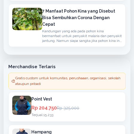
7 Manfaat Pohon Kina yang Disebut
Bisa Sembuhkan Corona Dengan
Cepat
Kandungan yang ada pada pohon kina
bermanfaat untuk penyakit malaria dan penyakit
jantung. Namun siapa sangka jika pohon kina ini
bisa menangkal penyakit yang disebabkan oleh
virus corona.
Merchandise Terlaris
Gratis custom untuk komunitas, perushaaan, organisasi, sekolah
🎨
ataupun pribadi
Point Vest
Rp 204.750
Rp 325.000
Terjual 15.233
Hampang