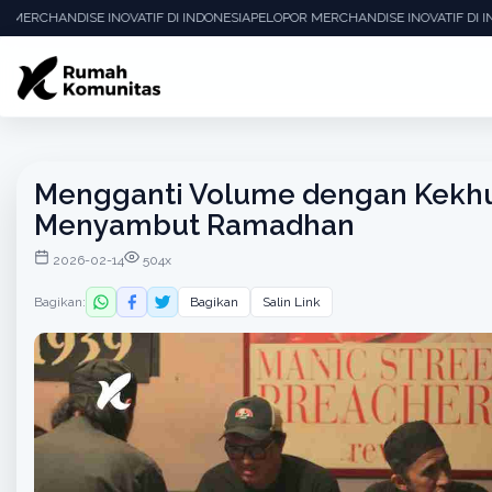
 MERCHANDISE INOVATIF DI INDONESIA
PELOPOR MERCHANDISE INOVATIF DI I
Mengganti Volume dengan Kekhus
Menyambut Ramadhan
2026-02-14
504x
Bagikan:
Bagikan
Salin Link