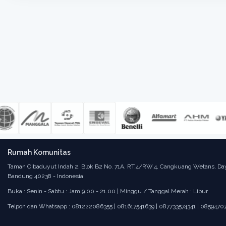
Rumah Komunitas
Taman Cibaduyut Indah 2, Blok B2 No. 71A, RT.4/RW.4, Cangkuang Wetans, Da
Bandung 40238 - Indonesia
Buka : Senin - Sabtu : Jam 9.00 - 21.00 | Minggu / Tanggal Merah : Libur
Telpon dan Whatsapp : 081222086355 | 081617541639 | 087733574341 | 0859470