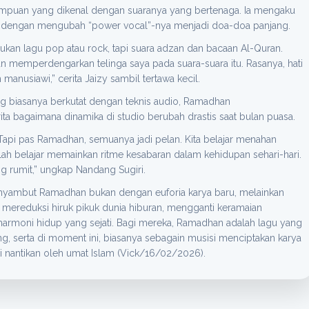
rempuan yang dikenal dengan suaranya yang bertenaga. Ia mengaku
dengan mengubah “power vocal”-nya menjadi doa-doa panjang.
ukan lagu pop atau rock, tapi suara adzan dan bacaan Al-Quran.
memperdengarkan telinga saya pada suara-suara itu. Rasanya, hati
h manusiawi,” cerita Jaizy sambil tertawa kecil.
ng biasanya berkutat dengan teknis audio, Ramadhan
ta bagaimana dinamika di studio berubah drastis saat bulan puasa.
t. Tapi pas Ramadhan, semuanya jadi pelan. Kita belajar menahan
h belajar memainkan ritme kesabaran dalam kehidupan sehari-hari.
g rumit,” ungkap Nandang Sugiri.
menyambut Ramadhan bukan dengan euforia karya baru, melainkan
 mereduksi hiruk pikuk dunia hiburan, mengganti keramaian
moni hidup yang sejati. Bagi mereka, Ramadhan adalah lagu yang
ng, serta di moment ini, biasanya sebagain musisi menciptakan karya
 nantikan oleh umat Islam (Vick/16/02/2026).