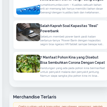
rumahkomunitas.com – Kualitas sebuah bahan
anti air memang tak hanya memiliki bahan dasar
(benang) dengan kualitas baik dan ketahanan
terhadap air namun juga memiliki sirkulasi udaha
yang baik
Salah Kaprah Soal Kapasitas ”Real”
Powerbank
Sebelum membeli power bank pasti kalian
bertanya-tanya “Power Bank dengan kapasitas
segini bisa ngecas HP/tablet sampai berapa kali
?” atau ”Kapasitas Power Bank-nya real ga ?”.
7 Manfaat Pohon Kina yang Disebut
Bisa Sembuhkan Corona Dengan Cepat
Kandungan yang ada pada pohon kina bermanfaat
untuk penyakit malaria dan penyakit jantung.
Namun siapa sangka jika pohon kina ini bisa
menangkal penyakit yang disebabkan oleh virus
corona.
Merchandise Terlaris
Gratis custom untuk komunitas, perushaaan, organisasi, sekolah