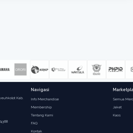
Navigasi
Marketpl
yeuhkolot Kab.
Info Merchandise
Semua Merc
Membership
Jaket
Tentang Kami
Kaos
74368
FAQ
Kontak