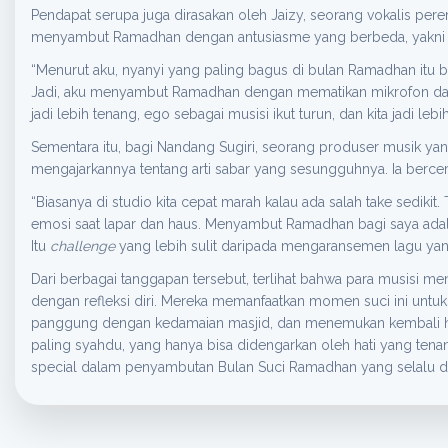
Pendapat serupa juga dirasakan oleh Jaizy, seorang vokalis pe
menyambut Ramadhan dengan antusiasme yang berbeda, yakni 
“Menurut aku, nyanyi yang paling bagus di bulan Ramadhan itu b
Jadi, aku menyambut Ramadhan dengan mematikan mikrofon dan 
jadi lebih tenang, ego sebagai musisi ikut turun, dan kita jadi lebi
Sementara itu, bagi Nandang Sugiri, seorang produser musik ya
mengajarkannya tentang arti sabar yang sesungguhnya. Ia berceri
“Biasanya di studio kita cepat marah kalau ada salah take sediki
emosi saat lapar dan haus. Menyambut Ramadhan bagi saya adala
Itu
challenge
yang lebih sulit daripada mengaransemen lagu yan
Dari berbagai tanggapan tersebut, terlihat bahwa para musisi 
dengan refleksi diri. Mereka memanfaatkan momen suci ini untuk
panggung dengan kedamaian masjid, dan menemukan kembali har
paling syahdu, yang hanya bisa didengarkan oleh hati yang tena
special dalam penyambutan Bulan Suci Ramadhan yang selalu di