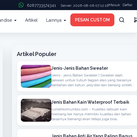
Masuk
Daftar
6287733574341
Server: 2026-08-06 07:12:16
PESAN CUSTOM
andise
Artikel
Lainnya
Artikel Populer
Jenis-Jenis Bahan Sweater
Jenis - jenis Bahan Sweater | Sweater ialah
pakaian untuk tubuh bagian atas yang biasanya
berbahan dari katun, polyster dan benang sintetis
atau berbahan wol yang biasanya rajutan,
memiliki lengan panjang, dapat ditambahkan
hoodie
Jenis Bahan Kain Waterproof Terbaik
rumahkomunitas.com – Kualitas sebuah kain
memang tak hanya memiliki kualitas dari bahan
dasarnya (benang) akan tetapi juga bisa
menyerap atau anti air, bisanya bahan seperti ini
bisa kita temukan dalam penggunaan kain untuk
berdasarkan Jaket, Mantel atau
Jenis Bahan Anti Air Yang Paling Bagus