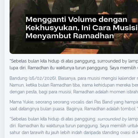
“Sebelas bulan kita hidup di atas panggung, surrounded by lampu
lupa diri. Ramadhan itu waktunya turun panggung. Saya memilih 
Bandung (16/02/2026), Biasanya, para musisi mengisi kalende
Namun, ketika bulan Ramadhan tiba, irama kehidupan mereka be
dengan pesta, bagi para musisi, Ramadhan adalah momen istiraha
Mama Yukie, seorang seorang vocalis dari Pas Band yang hampi
saat datangnya bulan puasa. Baginya, Ramadhan adalah tombol 
“Sebelas bulan kita hidup di atas panggung,
surrounded by
lampu
diri. Ramadhan itu waktunya turun panggung. Saya memilih untu
sahur dan tarawih itu jauh lebih indah daripada standing ovasi d