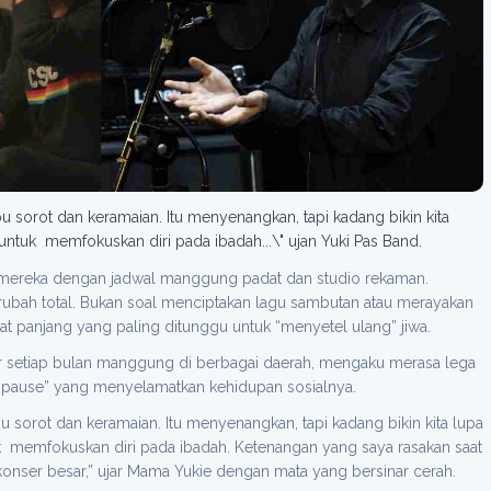
 sorot dan keramaian. Itu menyenangkan, tapi kadang bikin kita
untuk memfokuskan diri pada ibadah...\" ujan Yuki Pas Band.
r mereka dengan jadwal manggung padat dan studio rekaman.
rubah total. Bukan soal menciptakan lagu sambutan atau merayakan
t panjang yang paling ditunggu untuk “menyetel ulang” jiwa.
r setiap bulan manggung di berbagai daerah, mengaku merasa lega
“pause” yang menyelamatkan kehidupan sosialnya.
 sorot dan keramaian. Itu menyenangkan, tapi kadang bikin kita lupa
k memfokuskan diri pada ibadah. Ketenangan yang saya rasakan saat
i konser besar,” ujar Mama Yukie dengan mata yang bersinar cerah.