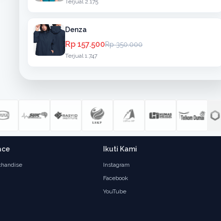
Terjual 2.175
Denza
Rp 157.500
Rp 350.000
Terjual 1.747
ace
Ikuti Kami
handise
Instagram
Facebook
YouTube