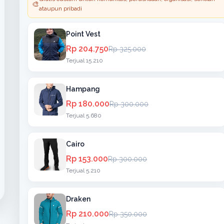
🎨
ataupun pribadi
Point Vest
Rp 204.750
Rp 325.000
Terjual 15.210
Hampang
Rp 180.000
Rp 300.000
Terjual 5.680
Cairo
Rp 153.000
Rp 300.000
Terjual 5.210
Draken
Rp 210.000
Rp 350.000