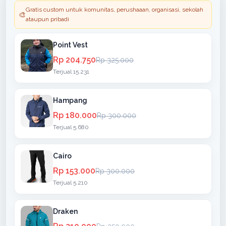
Gratis custom untuk komunitas, perushaaan, organisasi, sekolah
🎨
ataupun pribadi
Point Vest
Rp 204.750
Rp 325.000
Terjual 15.231
Hampang
Rp 180.000
Rp 300.000
Terjual 5.680
Cairo
Rp 153.000
Rp 300.000
Terjual 5.210
Draken