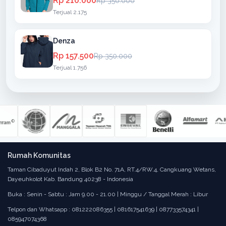
Rp 210.000
Rp 350.000
Terjual 2.175
Denza
Rp 157.500
Rp 350.000
Terjual 1.756
Rumah Komunitas
Taman Cibaduyut Indah 2, Blok B2 No. 71A, RT.4/RW.4, Cangkuang Wetans,
Dayeuhkolot Kab. Bandung 40238 - Indonesia
Buka : Senin - Sabtu : Jam 9.00 - 21.00 | Minggu / Tanggal Merah : Libur
Telpon dan Whatsapp : 081222086355 | 081617541639 | 087733574341 |
085947074368