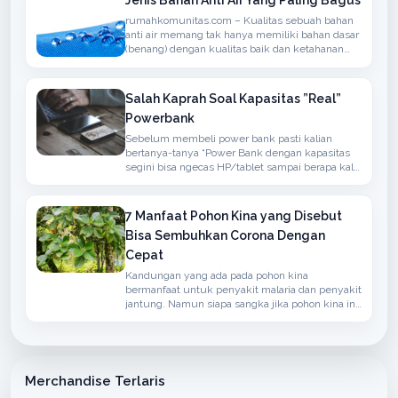
Jenis Bahan Anti Air Yang Paling Bagus
rumahkomunitas.com – Kualitas sebuah bahan
anti air memang tak hanya memiliki bahan dasar
(benang) dengan kualitas baik dan ketahanan
terhadap air namun juga memiliki sirkulasi
udaha yang baik
Salah Kaprah Soal Kapasitas ”Real”
Powerbank
Sebelum membeli power bank pasti kalian
bertanya-tanya “Power Bank dengan kapasitas
segini bisa ngecas HP/tablet sampai berapa kali
?” atau ”Kapasitas Power Bank-nya real ga ?”.
7 Manfaat Pohon Kina yang Disebut
Bisa Sembuhkan Corona Dengan
Cepat
Kandungan yang ada pada pohon kina
bermanfaat untuk penyakit malaria dan penyakit
jantung. Namun siapa sangka jika pohon kina ini
bisa menangkal penyakit yang disebabkan oleh
virus corona.
Merchandise Terlaris