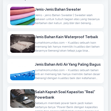
Jenis-Jenis Bahan Sweater
Jenis - jenis Bahan Sweater | Sweater ialah
pakaian untuk tubuh bagian atas yang biasanya
berbahan dari katun, polyster dan benang
sintetis atau berbahan wol yang biasanya
rajutan, memiliki lengan panjang, dapat
ditambahkan hoodie
Jenis Bahan Kain Waterproof Terbaik
rumahkomunitas.com – Kualitas sebuah kain
memang tak hanya memiliki kualitas dari bahan
dasarnya (benang) akan tetapi juga bisa
menyerap atau anti air, bisanya bahan seperti ini
bisa kita temukan dalam penggunaan kain
untuk berdasarkan Jaket, Mantel atau
Jenis Bahan Anti Air Yang Paling Bagus
rumahkomunitas.com – Kualitas sebuah bahan
anti air memang tak hanya memiliki bahan dasar
(benang) dengan kualitas baik dan ketahanan
terhadap air namun juga memiliki sirkulasi
udaha yang baik
Salah Kaprah Soal Kapasitas ”Real”
Powerbank
Sebelum membeli power bank pasti kalian
bertanya-tanya “Power Bank dengan kapasitas