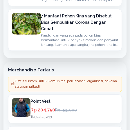
segini bisa ngecas HP/tablet sampai berapa kali
?” atau ”Kapasitas Power Bank-nya real ga ?”.
7 Manfaat Pohon Kina yang Disebut
Bisa Sembuhkan Corona Dengan
Cepat
Kandungan yang ada pada pohon kina
bermanfaat untuk penyakit malaria dan penyakit
jantung. Namun siapa sangka jika pohon kina ini
bisa menangkal penyakit yang disebabkan oleh
virus corona.
Merchandise Terlaris
Gratis custom untuk komunitas, perushaaan, organisasi, sekolah
🎨
ataupun pribadi
Point Vest
Rp 204.750
Rp 325.000
Terjual 15.233