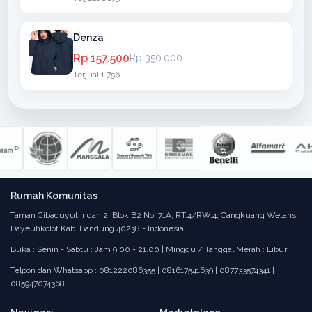
Denza
Rp 157.500
Rp 350.000
Terjual 1.756
Rumah Komunitas
Taman Cibaduyut Indah 2, Blok B2 No. 71A, RT.4/RW.4, Cangkuang Wetans,
Dayeuhkolot Kab. Bandung 40238 - Indonesia
Buka : Senin - Sabtu : Jam 9.00 - 21.00 | Minggu / Tanggal Merah : Libur
Telpon dan Whatsapp : 081222086355 | 081617541639 | 087733574341 |
085947074368