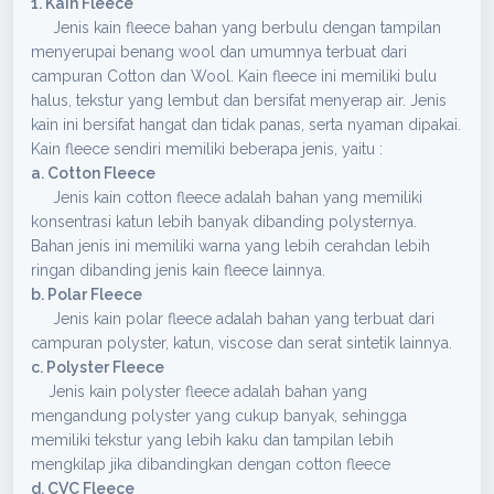
1. Kain Fleece
Jenis kain fleece bahan yang berbulu dengan tampilan
menyerupai benang wool dan umumnya terbuat dari
campuran Cotton dan Wool. Kain fleece ini memiliki bulu
halus, tekstur yang lembut dan bersifat menyerap air. Jenis
kain ini bersifat hangat dan tidak panas, serta nyaman dipakai.
Kain fleece sendiri memiliki beberapa jenis, yaitu :
a. Cotton Fleece
Jenis kain cotton fleece adalah bahan yang memiliki
konsentrasi katun lebih banyak dibanding polysternya.
Bahan jenis ini memiliki warna yang lebih cerahdan lebih
ringan dibanding jenis kain fleece lainnya.
b. Polar Fleece
Jenis kain polar fleece adalah bahan yang terbuat dari
campuran polyster, katun, viscose dan serat sintetik lainnya.
c. Polyster Fleece
Jenis kain polyster fleece adalah bahan yang
mengandung polyster yang cukup banyak, sehingga
memiliki tekstur yang lebih kaku dan tampilan lebih
mengkilap jika dibandingkan dengan cotton fleece
d. CVC Fleece