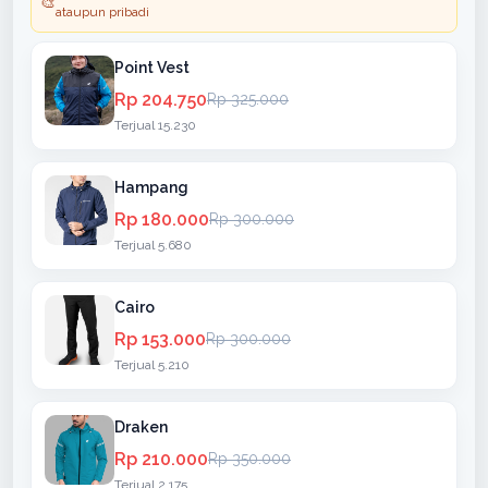
🎨
ataupun pribadi
Point Vest
Rp 204.750
Rp 325.000
Terjual 15.230
Hampang
Rp 180.000
Rp 300.000
Terjual 5.680
Cairo
Rp 153.000
Rp 300.000
Terjual 5.210
Draken
Rp 210.000
Rp 350.000
Terjual 2.175