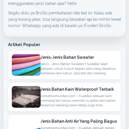
menggunakan jenis bahan apa? hehe
Segitu dulu ya BroSis pembahasan kita kali ini. Kalau ada
yang kurang jelas, bisa langsung tanyakan aja ke mimin lewat
nomor Whatsapp yang ada di bawah ya (Footer) BroSis.
Artikel Populer
Jenis-Jenis Bahan Sweater
Jenis - jenis Bahan Sweater | Sweater ialah
pakaian untuk tubuh bagian atas yang biasanya
berbahan dari katun, polyster dan benang
sintetis atau berbahan wol yang biasanya
rajutan, memiliki lengan panjang, dapat
ditambahkan hoodie
Jenis Bahan Kain Waterproof Terbaik
rumahkomunitas.com – Kualitas sebuah kain
memang tak hanya memiliki kualitas dari bahan
dasarnya (benang) akan tetapi juga bisa
menyerap atau anti air, bisanya bahan seperti ini
bisa kita temukan dalam penggunaan kain
untuk berdasarkan Jaket, Mantel atau
Jenis Bahan Anti Air Yang Paling Bagus
rumahkomunitas.com – Kualitas sebuah bahan