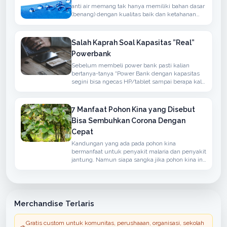
anti air memang tak hanya memiliki bahan dasar
(benang) dengan kualitas baik dan ketahanan
terhadap air namun juga memiliki sirkulasi
udaha yang baik
Salah Kaprah Soal Kapasitas ”Real”
Powerbank
Sebelum membeli power bank pasti kalian
bertanya-tanya “Power Bank dengan kapasitas
segini bisa ngecas HP/tablet sampai berapa kali
?” atau ”Kapasitas Power Bank-nya real ga ?”.
7 Manfaat Pohon Kina yang Disebut
Bisa Sembuhkan Corona Dengan
Cepat
Kandungan yang ada pada pohon kina
bermanfaat untuk penyakit malaria dan penyakit
jantung. Namun siapa sangka jika pohon kina ini
bisa menangkal penyakit yang disebabkan oleh
virus corona.
Merchandise Terlaris
Gratis custom untuk komunitas, perushaaan, organisasi, sekolah