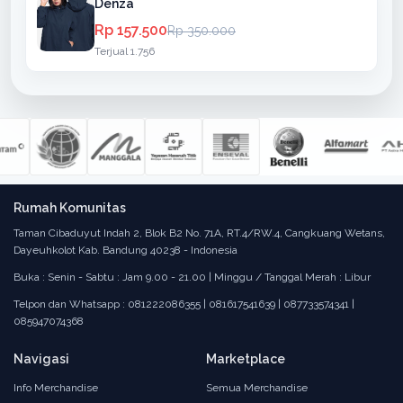
Denza
Rp 157.500
Rp 350.000
Terjual 1.756
Rumah Komunitas
Taman Cibaduyut Indah 2, Blok B2 No. 71A, RT.4/RW.4, Cangkuang Wetans,
Dayeuhkolot Kab. Bandung 40238 - Indonesia
Buka : Senin - Sabtu : Jam 9.00 - 21.00 | Minggu / Tanggal Merah : Libur
Telpon dan Whatsapp : 081222086355 | 081617541639 | 087733574341 |
085947074368
Navigasi
Marketplace
Info Merchandise
Semua Merchandise