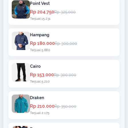
Point Vest
Rp 204.750
Rp 325.000
Terjual 15.231
Hampang
Rp 180.000
Rp 300.000
Terjual 5.680
Cairo
Rp 153.000
Rp 300.000
Terjual 5.210
Draken
Rp 210.000
Rp 350.000
Terjual 2.175