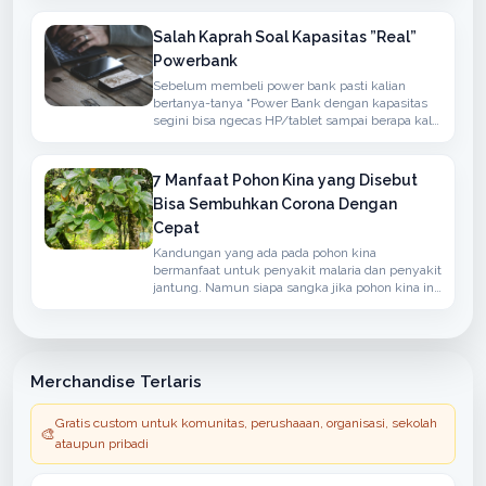
udaha yang baik
Salah Kaprah Soal Kapasitas ”Real”
Powerbank
Sebelum membeli power bank pasti kalian
bertanya-tanya “Power Bank dengan kapasitas
segini bisa ngecas HP/tablet sampai berapa kali
?” atau ”Kapasitas Power Bank-nya real ga ?”.
7 Manfaat Pohon Kina yang Disebut
Bisa Sembuhkan Corona Dengan
Cepat
Kandungan yang ada pada pohon kina
bermanfaat untuk penyakit malaria dan penyakit
jantung. Namun siapa sangka jika pohon kina ini
bisa menangkal penyakit yang disebabkan oleh
virus corona.
Merchandise Terlaris
Gratis custom untuk komunitas, perushaaan, organisasi, sekolah
🎨
ataupun pribadi