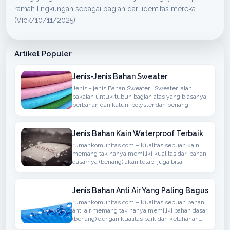
ramah lingkungan sebagai bagian dari identitas mereka
(Vick/10/11/2025).
Artikel Populer
Jenis-Jenis Bahan Sweater
Jenis - jenis Bahan Sweater | Sweater ialah
pakaian untuk tubuh bagian atas yang biasanya
berbahan dari katun, polyster dan benang
sintetis atau berbahan wol yang biasanya
rajutan, memiliki lengan panjang, dapat
ditambahkan hoodie
Jenis Bahan Kain Waterproof Terbaik
rumahkomunitas.com – Kualitas sebuah kain
memang tak hanya memiliki kualitas dari bahan
dasarnya (benang) akan tetapi juga bisa
menyerap atau anti air, bisanya bahan seperti ini
bisa kita temukan dalam penggunaan kain
untuk berdasarkan Jaket, Mantel atau
Jenis Bahan Anti Air Yang Paling Bagus
rumahkomunitas.com – Kualitas sebuah bahan
anti air memang tak hanya memiliki bahan dasar
(benang) dengan kualitas baik dan ketahanan
terhadap air namun juga memiliki sirkulasi