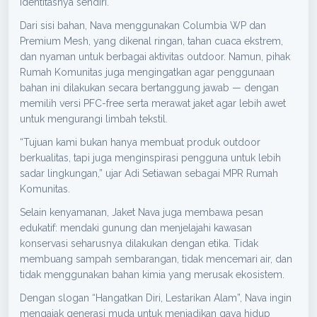
identitasnya sendiri.
Dari sisi bahan, Nava menggunakan Columbia WP dan
Premium Mesh, yang dikenal ringan, tahan cuaca ekstrem,
dan nyaman untuk berbagai aktivitas outdoor. Namun, pihak
Rumah Komunitas juga mengingatkan agar penggunaan
bahan ini dilakukan secara bertanggung jawab — dengan
memilih versi PFC-free serta merawat jaket agar lebih awet
untuk mengurangi limbah tekstil.
“Tujuan kami bukan hanya membuat produk outdoor
berkualitas, tapi juga menginspirasi pengguna untuk lebih
sadar lingkungan,” ujar Adi Setiawan sebagai MPR Rumah
Komunitas.
Selain kenyamanan, Jaket Nava juga membawa pesan
edukatif: mendaki gunung dan menjelajahi kawasan
konservasi seharusnya dilakukan dengan etika. Tidak
membuang sampah sembarangan, tidak mencemari air, dan
tidak menggunakan bahan kimia yang merusak ekosistem.
Dengan slogan “Hangatkan Diri, Lestarikan Alam”, Nava ingin
mengajak generasi muda untuk menjadikan gaya hidup