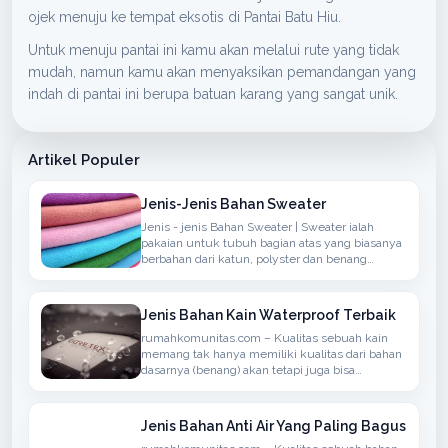
ojek menuju ke tempat eksotis di Pantai Batu Hiu.
Untuk menuju pantai ini kamu akan melalui rute yang tidak
mudah, namun kamu akan menyaksikan pemandangan yang
indah di pantai ini berupa batuan karang yang sangat unik.
Artikel Populer
Jenis-Jenis Bahan Sweater
Jenis - jenis Bahan Sweater | Sweater ialah
pakaian untuk tubuh bagian atas yang biasanya
berbahan dari katun, polyster dan benang
sintetis atau berbahan wol yang biasanya
rajutan, memiliki lengan panjang, dapat
ditambahkan hoodie
Jenis Bahan Kain Waterproof Terbaik
rumahkomunitas.com – Kualitas sebuah kain
memang tak hanya memiliki kualitas dari bahan
dasarnya (benang) akan tetapi juga bisa
menyerap atau anti air, bisanya bahan seperti ini
bisa kita temukan dalam penggunaan kain
untuk berdasarkan Jaket, Mantel atau
Jenis Bahan Anti Air Yang Paling Bagus