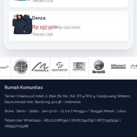
Terjual 2.175
Denza
Rp 157.500
Rp 350.000
Terjual 1.756
Rumah Komunitas
Taman Cibaduyut Indah 2, Blok B2 No. 71A, RT.4/RW.4, Cangkuang Wetans,
Dayeuhkolot Kab. Bandung 40238 - Indonesia
Buka : Senin - Sabtu : Jam 9.00 - 21.00 | Minggu / Tanggal Merah : Libur
Telpon dan Whatsapp : 081222086355 | 081617541639 | 087733574341 |
085947074368