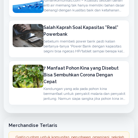
rumahkomunitas.com – Kualitas sebuah bahan
anti air memang tak hanya memiliki bahan dasar
(benang) dengan kualitas baik dan ketahanan
terhadap air namun juga memiliki sirkulasi
udaha yang baik
Salah Kaprah Soal Kapasitas ”Real”
Powerbank
Sebelum membeli power bank pasti kalian
bertanya-tanya “Power Bank dengan kapasitas
segini bisa ngecas HP/tablet sampai berapa kali
?” atau ”Kapasitas Power Bank-nya real ga ?”.
7 Manfaat Pohon Kina yang Disebut
Bisa Sembuhkan Corona Dengan
Cepat
Kandungan yang ada pada pohon kina
bermanfaat untuk penyakit malaria dan penyakit
jantung. Namun siapa sangka jika pohon kina ini
bisa menangkal penyakit yang disebabkan oleh
virus corona.
Merchandise Terlaris
Gratis custom untuk komunitas, perushaaan, organisasi, sekolah