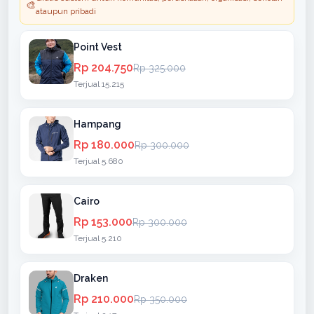
🎨
ataupun pribadi
Point Vest
Rp 204.750
Rp 325.000
Terjual 15.215
Hampang
Rp 180.000
Rp 300.000
Terjual 5.680
Cairo
Rp 153.000
Rp 300.000
Terjual 5.210
Draken
Rp 210.000
Rp 350.000