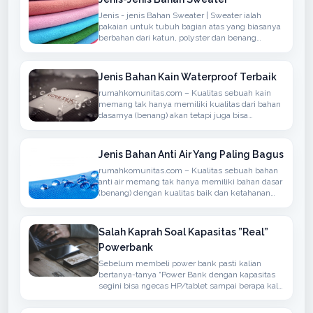
Jenis - jenis Bahan Sweater | Sweater ialah
pakaian untuk tubuh bagian atas yang biasanya
berbahan dari katun, polyster dan benang
sintetis atau berbahan wol yang biasanya
rajutan, memiliki lengan panjang, dapat
ditambahkan hoodie
Jenis Bahan Kain Waterproof Terbaik
rumahkomunitas.com – Kualitas sebuah kain
memang tak hanya memiliki kualitas dari bahan
dasarnya (benang) akan tetapi juga bisa
menyerap atau anti air, bisanya bahan seperti ini
bisa kita temukan dalam penggunaan kain
untuk berdasarkan Jaket, Mantel atau
Jenis Bahan Anti Air Yang Paling Bagus
rumahkomunitas.com – Kualitas sebuah bahan
anti air memang tak hanya memiliki bahan dasar
(benang) dengan kualitas baik dan ketahanan
terhadap air namun juga memiliki sirkulasi
udaha yang baik
Salah Kaprah Soal Kapasitas ”Real”
Powerbank
Sebelum membeli power bank pasti kalian
bertanya-tanya “Power Bank dengan kapasitas
segini bisa ngecas HP/tablet sampai berapa kali
?” atau ”Kapasitas Power Bank-nya real ga ?”.