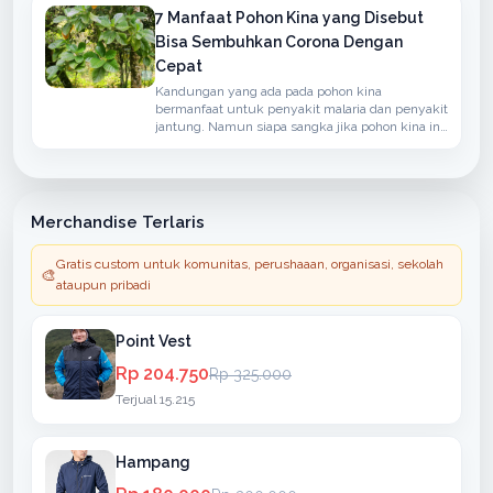
7 Manfaat Pohon Kina yang Disebut
Bisa Sembuhkan Corona Dengan
Cepat
Kandungan yang ada pada pohon kina
bermanfaat untuk penyakit malaria dan penyakit
jantung. Namun siapa sangka jika pohon kina ini
bisa menangkal penyakit yang disebabkan oleh
virus corona.
Merchandise Terlaris
Gratis custom untuk komunitas, perushaaan, organisasi, sekolah
🎨
ataupun pribadi
Point Vest
Rp 204.750
Rp 325.000
Terjual 15.215
Hampang