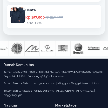
Denza
Rp 157.500
Rp 350.000
Terjual 1.756
Rumah Komunitas
Taman Cibaduyut Indah 2, Blok B2 No. 71A, RT.4/RW.4, Cangkuang Wetans,
Dayeuhkolot Kab. Bandung 40238 - Indonesia
Buka : Senin - Sabtu : Jam 9.00 - 21.00 | Minggu / Tanggal Merah : Libur
Telpon dan Whatsapp : 081222086355 | 081617541639 | 087733574341 |
085947074368
Navigasi
Marketplace