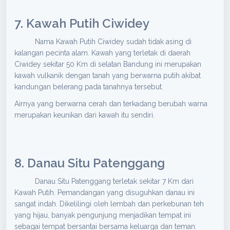
7. Kawah Putih Ciwidey
Nama Kawah Putih Ciwidey sudah tidak asing di
kalangan pecinta alam. Kawah yang terletak di daerah
Ciwidey sekitar 50 Km di selatan Bandung ini merupakan
kawah vulkanik dengan tanah yang berwarna putih akibat
kandungan belerang pada tanahnya tersebut.
Airnya yang berwarna cerah dan terkadang berubah warna
merupakan keunikan dari kawah itu sendiri.
8. Danau Situ Patenggang
Danau Situ Patenggang terletak sekitar 7 Km dari
Kawah Putih. Pemandangan yang disuguhkan danau ini
sangat indah. Dikelilingi oleh lembah dan perkebunan teh
yang hijau, banyak pengunjung menjadikan tempat ini
sebagai tempat bersantai bersama keluarga dan teman.