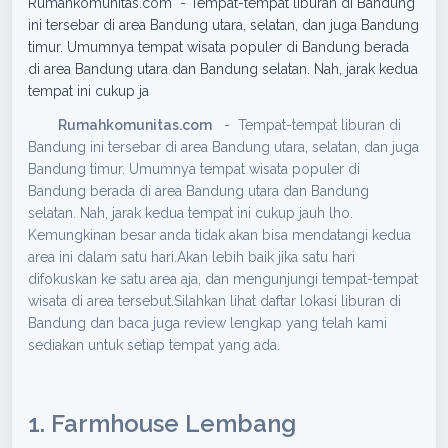
Rumahkomunitas.com - Tempat-tempat liburan di Bandung
ini tersebar di area Bandung utara, selatan, dan juga Bandung
timur. Umumnya tempat wisata populer di Bandung berada
di area Bandung utara dan Bandung selatan. Nah, jarak kedua
tempat ini cukup ja
Rumahkomunitas.com
- Tempat-tempat liburan di
Bandung ini tersebar di area Bandung utara, selatan, dan juga
Bandung timur. Umumnya tempat wisata populer di
Bandung berada di area Bandung utara dan Bandung
selatan. Nah, jarak kedua tempat ini cukup jauh lho.
Kemungkinan besar anda tidak akan bisa mendatangi kedua
area ini dalam satu hari.Akan lebih baik jika satu hari
difokuskan ke satu area aja, dan mengunjungi tempat-tempat
wisata di area tersebut.Silahkan lihat daftar lokasi liburan di
Bandung dan baca juga review lengkap yang telah kami
sediakan untuk setiap tempat yang ada.
1. Farmhouse Lembang