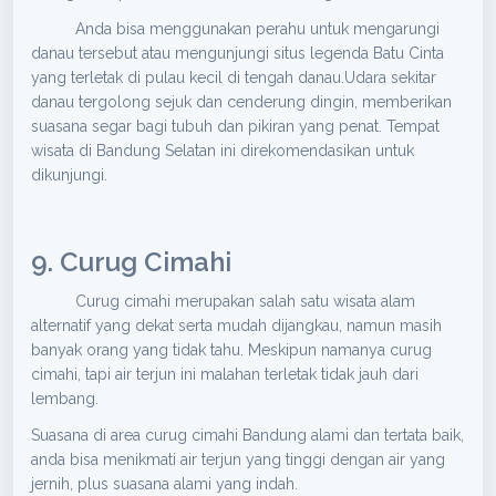
Anda bisa menggunakan perahu untuk mengarungi
danau tersebut atau mengunjungi situs legenda Batu Cinta
yang terletak di pulau kecil di tengah danau.Udara sekitar
danau tergolong sejuk dan cenderung dingin, memberikan
suasana segar bagi tubuh dan pikiran yang penat. Tempat
wisata di Bandung Selatan ini direkomendasikan untuk
dikunjungi.
9. Curug Cimahi
Curug cimahi merupakan salah satu wisata alam
alternatif yang dekat serta mudah dijangkau, namun masih
banyak orang yang tidak tahu. Meskipun namanya curug
cimahi, tapi air terjun ini malahan terletak tidak jauh dari
lembang.
Suasana di area curug cimahi Bandung alami dan tertata baik,
anda bisa menikmati air terjun yang tinggi dengan air yang
jernih, plus suasana alami yang indah.