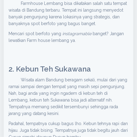
Farmhouse Lembang bisa dikatakan salah satu tempat
wisata di Bandung terbaru. Tempat ini langsung menyedot
banyak pengunjung karena lokasinya yang strategis, dan
banyaknya spot berfoto yang bagus banget.
Mencari spot berfoto yang
instagramable
banget? Jangan
lewatkan Farm house lembang ya.
2. Kebun Teh Sukawana
Wisata alam Bandung beragam sekali, mulai dari yang
ramai sampai dengan tempat yang masih sepi pengunjung.
Nah, bagi anda yang ingin ngadem di kebun teh di
Lembang, kebun teh Sukawana bisa jadi alternatif nih.
Tempatnya memang sedikit tersembunyi sehingga rada
jarang yang datang kesini.
Padahal, tempatnya cukup bagus lho. Kebun tehnya rapi dan
hijau. Juga tidak bising. Tempatnya juga tidak begitu jauh dari
Curug cimahi ataupun Dusun bambu.