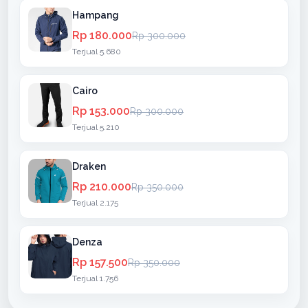
Hampang
Rp 180.000
Rp 300.000
Terjual 5.680
Cairo
Rp 153.000
Rp 300.000
Terjual 5.210
Draken
Rp 210.000
Rp 350.000
Terjual 2.175
Denza
Rp 157.500
Rp 350.000
Terjual 1.756