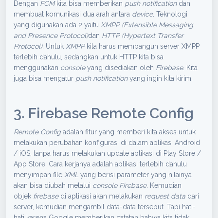
Dengan
FCM
kita bisa memberikan
push notification
dan
membuat komunikasi dua arah antara
device
. Teknologi
yang digunakan ada 2 yaitu
XMPP (Extensible Messaging
and Presence Protocol)
dan
HTTP (Hypertext Transfer
Protocol)
. Untuk
XMPP
kita harus membangun server XMPP
terlebih dahulu, sedangkan untuk HTTP kita bisa
menggunakan
console
yang disediakan oleh
Firebase
. Kita
juga bisa mengatur
push notification
yang ingin kita kirim.
3. Firebase Remote Config
Remote Config
adalah fitur yang memberi kita akses untuk
melakukan perubahan konfigurasi di dalam aplikasi Android
/ iOS, tanpa harus melakukan update aplikasi di Play Store /
App Store. Cara kerjanya adalah aplikasi terlebih dahulu
menyimpan file
XML
yang berisi parameter yang nilainya
akan bisa diubah melalui
console Firebase
. Kemudian
objek
firebase
di aplikasi akan melakukan
request data
dari
server, kemudian mengambil data-data tersebut. Tapi hati-
hati karena Google memberikan catatan bahwa kita tidak