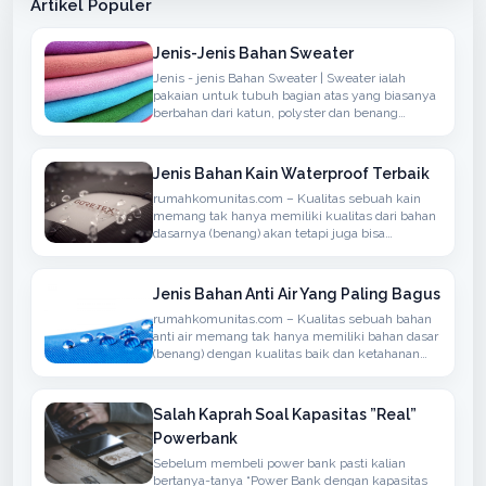
Artikel Populer
Jenis-Jenis Bahan Sweater
Jenis - jenis Bahan Sweater | Sweater ialah
pakaian untuk tubuh bagian atas yang biasanya
berbahan dari katun, polyster dan benang
sintetis atau berbahan wol yang biasanya
rajutan, memiliki lengan panjang, dapat
ditambahkan hoodie
Jenis Bahan Kain Waterproof Terbaik
rumahkomunitas.com – Kualitas sebuah kain
memang tak hanya memiliki kualitas dari bahan
dasarnya (benang) akan tetapi juga bisa
menyerap atau anti air, bisanya bahan seperti ini
bisa kita temukan dalam penggunaan kain
untuk berdasarkan Jaket, Mantel atau
Jenis Bahan Anti Air Yang Paling Bagus
rumahkomunitas.com – Kualitas sebuah bahan
anti air memang tak hanya memiliki bahan dasar
(benang) dengan kualitas baik dan ketahanan
terhadap air namun juga memiliki sirkulasi
udaha yang baik
Salah Kaprah Soal Kapasitas ”Real”
Powerbank
Sebelum membeli power bank pasti kalian
bertanya-tanya “Power Bank dengan kapasitas