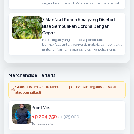
segini bisa ngecas HP/tablet sampai berapa kali
?” atau ”Kapasitas Power Bank-nya real ga ?”.
7 Manfaat Pohon Kina yang Disebut
Bisa Sembuhkan Corona Dengan
Cepat
Kandungan yang ada pada pohon kina
bermanfaat untuk penyakit malaria dan penyakit
jantung. Namun siapa sangka jika pohon kina ini
bisa menangkal penyakit yang disebabkan oleh
virus corona.
Merchandise Terlaris
Gratis custom untuk komunitas, perushaaan, organisasi, sekolah
🎨
ataupun pribadi
Point Vest
Rp 204.750
Rp 325.000
Terjual 15.231