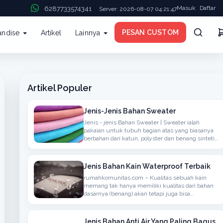
Masuk
Daftar
6287733574341
Server: 2026-08-07 04:21:47
PESAN CUSTOM
andise
Artikel
Lainnya
Artikel Populer
Jenis-Jenis Bahan Sweater
Jenis - jenis Bahan Sweater | Sweater ialah
pakaian untuk tubuh bagian atas yang biasanya
berbahan dari katun, polyster dan benang sintetis
atau berbahan wol yang biasanya rajutan,
memiliki lengan panjang, dapat ditambahkan
hoodie
Jenis Bahan Kain Waterproof Terbaik
rumahkomunitas.com – Kualitas sebuah kain
memang tak hanya memiliki kualitas dari bahan
dasarnya (benang) akan tetapi juga bisa
menyerap atau anti air, bisanya bahan seperti ini
bisa kita temukan dalam penggunaan kain untuk
berdasarkan Jaket, Mantel atau
Jenis Bahan Anti Air Yang Paling Bagus