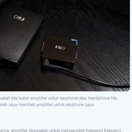
akah kita butuh amplifier untuk earphone atau headphone kita.
hkah saya membeli amplifier untuk earphone saya.
namanya, amplifier digunakan untuk mengangkat frekuensi frekuensi