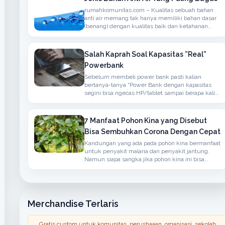
rumahkomunitas.com – Kualitas sebuah bahan
anti air memang tak hanya memiliki bahan dasar
(benang) dengan kualitas baik dan ketahanan
terhadap air namun juga memiliki sirkulasi udaha
yang baik
Salah Kaprah Soal Kapasitas ”Real”
Powerbank
Sebelum membeli power bank pasti kalian
bertanya-tanya “Power Bank dengan kapasitas
segini bisa ngecas HP/tablet sampai berapa kali
?” atau ”Kapasitas Power Bank-nya real ga ?”.
7 Manfaat Pohon Kina yang Disebut
Bisa Sembuhkan Corona Dengan Cepat
Kandungan yang ada pada pohon kina bermanfaat
untuk penyakit malaria dan penyakit jantung.
Namun siapa sangka jika pohon kina ini bisa
menangkal penyakit yang disebabkan oleh virus
corona.
Merchandise Terlaris
Gratis custom untuk komunitas, perushaaan, organisasi, sekolah