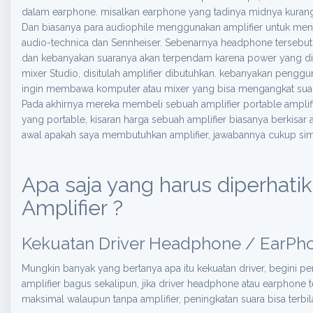
dalam earphone. misalkan earphone yang tadinya midnya kurang,
Dan biasanya para audiophile menggunakan amplifier untuk men
audio-technica dan Sennheiser. Sebenarnya headphone tersebut d
dan kebanyakan suaranya akan terpendam karena power yang dik
mixer Studio, disitulah amplifier dibutuhkan. kebanyakan penggu
ingin membawa komputer atau mixer yang bisa mengangkat sua
Pada akhirnya mereka membeli sebuah amplifier portable amplifie
yang portable, kisaran harga sebuah amplifier biasanya berkisar
awal apakah saya membutuhkan amplifier, jawabannya cukup sim
Apa saja yang harus diperhati
Amplifier ?
Kekuatan Driver Headphone / EarPh
Mungkin banyak yang bertanya apa itu kekuatan driver, begini 
amplifier bagus sekalipun, jika driver headphone atau earphone 
maksimal walaupun tanpa amplifier, peningkatan suara bisa terbila