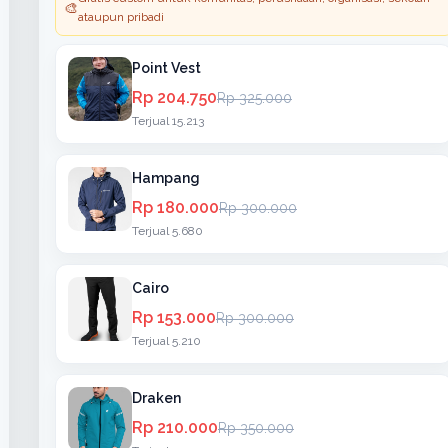
🎨
ataupun pribadi
Point Vest
Rp 204.750
Rp 325.000
Terjual 15.213
Hampang
Rp 180.000
Rp 300.000
Terjual 5.680
Cairo
Rp 153.000
Rp 300.000
Terjual 5.210
Draken
Rp 210.000
Rp 350.000