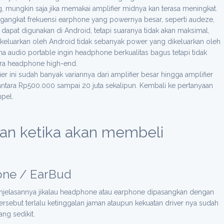
 mungkin saja jika memakai amplifier midnya kan terasa meningkat.
gangkat frekuensi earphone yang powernya besar, seperti audeze,
apat digunakan di Android, tetapi suaranya tidak akan maksimal,
eluarkan oleh Android tidak sebanyak power yang dikeluarkan oleh
na audio portable ingin headphone berkualitas bagus tetapi tidak
ra headphone high-end.
r ini sudah banyak variannya dari amplifier besar hingga amplifier
 antara Rp500.000 sampai 20 juta sekalipun. Kembali ke pertanyaan
pel.
kan ketika akan membeli
one / EarBud
penjelasannya jikalau headphone atau earphone dipasangkan dengan
tersebut terlalu ketinggalan jaman ataupun kekuatan driver nya sudah
ng sedikit.